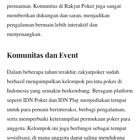
permainan. Komunitas di Rakyat Poker juga sangat
memberikan dukungan dan saran, menjadikan
pengalaman bermain lebih interaktif dan
menyenangkan.
Komunitas dan Event
Dalam beberapa tahun terakhir, rakyatpoker sudah
berhasil mengumpulkan kelompok pecinta poker di
Indonesia yang semakin berkembang. Beragam platform
seperti IDN Poker dan IDN Play menyediakan tempat
untuk para pemain berinteraksi, berbagi pengalaman,
serta memperbaiki keterampilan permukaan poker para
anggota. Kelompok ini juga berfungsi sebagai tempat
sosialisasi, di mana anggota dapat saling mendukung