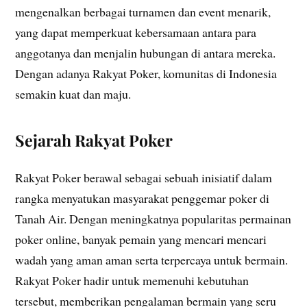
mengenalkan berbagai turnamen dan event menarik,
yang dapat memperkuat kebersamaan antara para
anggotanya dan menjalin hubungan di antara mereka.
Dengan adanya Rakyat Poker, komunitas di Indonesia
semakin kuat dan maju.
Sejarah Rakyat Poker
Rakyat Poker berawal sebagai sebuah inisiatif dalam
rangka menyatukan masyarakat penggemar poker di
Tanah Air. Dengan meningkatnya popularitas permainan
poker online, banyak pemain yang mencari mencari
wadah yang aman aman serta terpercaya untuk bermain.
Rakyat Poker hadir untuk memenuhi kebutuhan
tersebut, memberikan pengalaman bermain yang seru