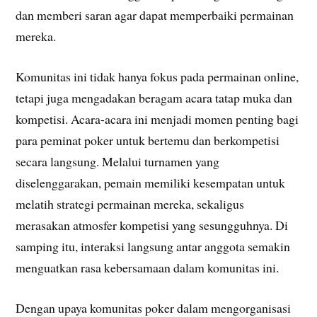
dan memberi saran agar dapat memperbaiki permainan
mereka.
Komunitas ini tidak hanya fokus pada permainan online,
tetapi juga mengadakan beragam acara tatap muka dan
kompetisi. Acara-acara ini menjadi momen penting bagi
para peminat poker untuk bertemu dan berkompetisi
secara langsung. Melalui turnamen yang
diselenggarakan, pemain memiliki kesempatan untuk
melatih strategi permainan mereka, sekaligus
merasakan atmosfer kompetisi yang sesungguhnya. Di
samping itu, interaksi langsung antar anggota semakin
menguatkan rasa kebersamaan dalam komunitas ini.
Dengan upaya komunitas poker dalam mengorganisasi