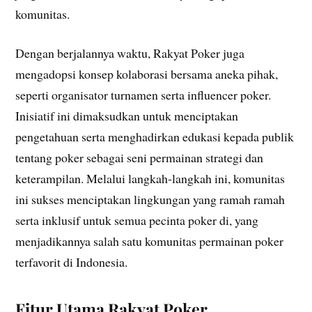
komunitas.
Dengan berjalannya waktu, Rakyat Poker juga
mengadopsi konsep kolaborasi bersama aneka pihak,
seperti organisator turnamen serta influencer poker.
Inisiatif ini dimaksudkan untuk menciptakan
pengetahuan serta menghadirkan edukasi kepada publik
tentang poker sebagai seni permainan strategi dan
keterampilan. Melalui langkah-langkah ini, komunitas
ini sukses menciptakan lingkungan yang ramah ramah
serta inklusif untuk semua pecinta poker di, yang
menjadikannya salah satu komunitas permainan poker
terfavorit di Indonesia.
Fitur Utama Rakyat Poker