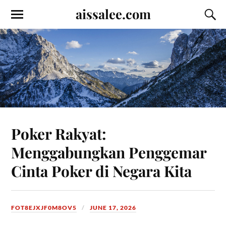
aissalee.com
Poker Rakyat:
Menggabungkan Penggemar
Cinta Poker di Negara Kita
FOT8EJXJF0M8OV5
JUNE 17, 2026