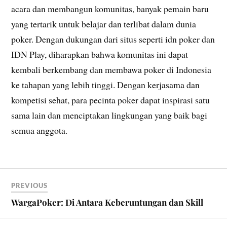
acara dan membangun komunitas, banyak pemain baru
yang tertarik untuk belajar dan terlibat dalam dunia
poker. Dengan dukungan dari situs seperti idn poker dan
IDN Play, diharapkan bahwa komunitas ini dapat
kembali berkembang dan membawa poker di Indonesia
ke tahapan yang lebih tinggi. Dengan kerjasama dan
kompetisi sehat, para pecinta poker dapat inspirasi satu
sama lain dan menciptakan lingkungan yang baik bagi
semua anggota.
PREVIOUS
WargaPoker: Di Antara Keberuntungan dan Skill