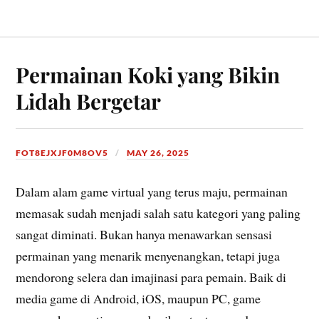
Permainan Koki yang Bikin
Lidah Bergetar
FOT8EJXJF0M8OV5
MAY 26, 2025
Dalam alam game virtual yang terus maju, permainan
memasak sudah menjadi salah satu kategori yang paling
sangat diminati. Bukan hanya menawarkan sensasi
permainan yang menarik menyenangkan, tetapi juga
mendorong selera dan imajinasi para pemain. Baik di
media game di Android, iOS, maupun PC, game