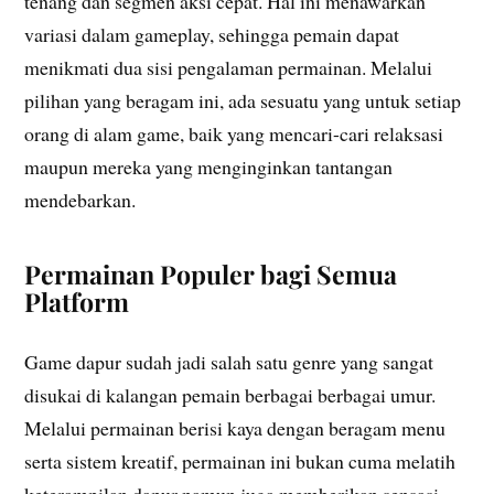
tenang dan segmen aksi cepat. Hal ini menawarkan
variasi dalam gameplay, sehingga pemain dapat
menikmati dua sisi pengalaman permainan. Melalui
pilihan yang beragam ini, ada sesuatu yang untuk setiap
orang di alam game, baik yang mencari-cari relaksasi
maupun mereka yang menginginkan tantangan
mendebarkan.
Permainan Populer bagi Semua
Platform
Game dapur sudah jadi salah satu genre yang sangat
disukai di kalangan pemain berbagai berbagai umur.
Melalui permainan berisi kaya dengan beragam menu
serta sistem kreatif, permainan ini bukan cuma melatih
keterampilan dapur namun juga memberikan sensasi