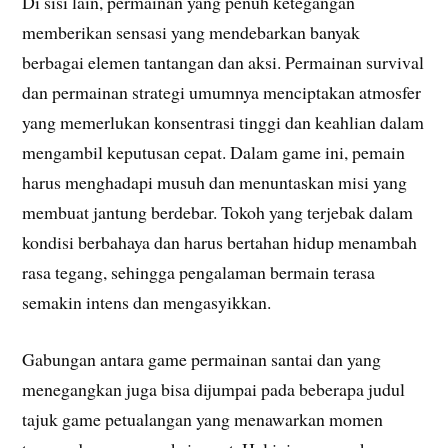
Di sisi lain, permainan yang penuh ketegangan
memberikan sensasi yang mendebarkan banyak
berbagai elemen tantangan dan aksi. Permainan survival
dan permainan strategi umumnya menciptakan atmosfer
yang memerlukan konsentrasi tinggi dan keahlian dalam
mengambil keputusan cepat. Dalam game ini, pemain
harus menghadapi musuh dan menuntaskan misi yang
membuat jantung berdebar. Tokoh yang terjebak dalam
kondisi berbahaya dan harus bertahan hidup menambah
rasa tegang, sehingga pengalaman bermain terasa
semakin intens dan mengasyikkan.
Gabungan antara game permainan santai dan yang
menegangkan juga bisa dijumpai pada beberapa judul
tajuk game petualangan yang menawarkan momen