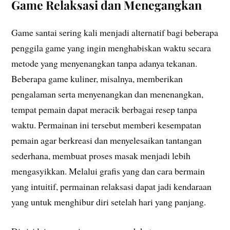
Game Relaksasi dan Menegangkan
Game santai sering kali menjadi alternatif bagi beberapa
penggila game yang ingin menghabiskan waktu secara
metode yang menyenangkan tanpa adanya tekanan.
Beberapa game kuliner, misalnya, memberikan
pengalaman serta menyenangkan dan menenangkan,
tempat pemain dapat meracik berbagai resep tanpa
waktu. Permainan ini tersebut memberi kesempatan
pemain agar berkreasi dan menyelesaikan tantangan
sederhana, membuat proses masak menjadi lebih
mengasyikkan. Melalui grafis yang dan cara bermain
yang intuitif, permainan relaksasi dapat jadi kendaraan
yang untuk menghibur diri setelah hari yang panjang.