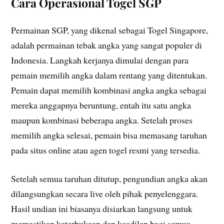
Cara Operasional Togel SGP
Permainan SGP, yang dikenal sebagai Togel Singapore,
adalah permainan tebak angka yang sangat populer di
Indonesia. Langkah kerjanya dimulai dengan para
pemain memilih angka dalam rentang yang ditentukan.
Pemain dapat memilih kombinasi angka angka sebagai
mereka anggapnya beruntung, entah itu satu angka
maupun kombinasi beberapa angka. Setelah proses
memilih angka selesai, pemain bisa memasang taruhan
pada situs online atau agen togel resmi yang tersedia.
Setelah semua taruhan ditutup, pengundian angka akan
dilangsungkan secara live oleh pihak penyelenggara.
Hasil undian ini biasanya disiarkan langsung untuk
memastikan keterbukaan dan keadilan bagi semua