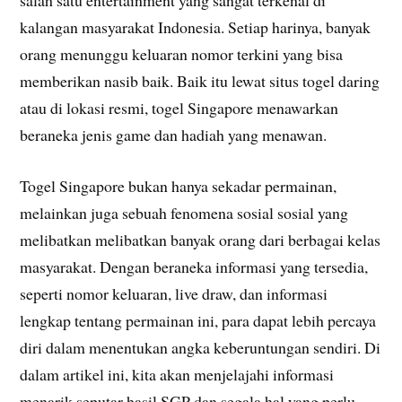
salah satu entertainment yang sangat terkenal di
kalangan masyarakat Indonesia. Setiap harinya, banyak
orang menunggu keluaran nomor terkini yang bisa
memberikan nasib baik. Baik itu lewat situs togel daring
atau di lokasi resmi, togel Singapore menawarkan
beraneka jenis game dan hadiah yang menawan.
Togel Singapore bukan hanya sekadar permainan,
melainkan juga sebuah fenomena sosial sosial yang
melibatkan melibatkan banyak orang dari berbagai kelas
masyarakat. Dengan beraneka informasi yang tersedia,
seperti nomor keluaran, live draw, dan informasi
lengkap tentang permainan ini, para dapat lebih percaya
diri dalam menentukan angka keberuntungan sendiri. Di
dalam artikel ini, kita akan menjelajahi informasi
menarik seputar hasil SGP dan segala hal yang perlu