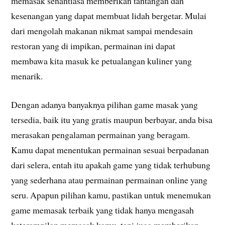
memasak senantiasa memberikan tantangan dan
kesenangan yang dapat membuat lidah bergetar. Mulai
dari mengolah makanan nikmat sampai mendesain
restoran yang di impikan, permainan ini dapat
membawa kita masuk ke petualangan kuliner yang
menarik.
Dengan adanya banyaknya pilihan game masak yang
tersedia, baik itu yang gratis maupun berbayar, anda bisa
merasakan pengalaman permainan yang beragam.
Kamu dapat menentukan permainan sesuai berpadanan
dari selera, entah itu apakah game yang tidak terhubung
yang sederhana atau permainan permainan online yang
seru. Apapun pilihan kamu, pastikan untuk menemukan
game memasak terbaik yang tidak hanya mengasah