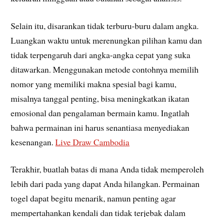
Selain itu, disarankan tidak terburu-buru dalam angka.
Luangkan waktu untuk merenungkan pilihan kamu dan
tidak terpengaruh dari angka-angka cepat yang suka
ditawarkan. Menggunakan metode contohnya memilih
nomor yang memiliki makna spesial bagi kamu,
misalnya tanggal penting, bisa meningkatkan ikatan
emosional dan pengalaman bermain kamu. Ingatlah
bahwa permainan ini harus senantiasa menyediakan
kesenangan.
Live Draw Cambodia
Terakhir, buatlah batas di mana Anda tidak memperoleh
lebih dari pada yang dapat Anda hilangkan. Permainan
togel dapat begitu menarik, namun penting agar
mempertahankan kendali dan tidak terjebak dalam