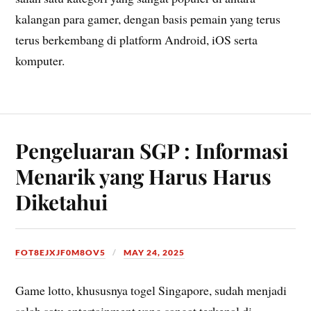
kalangan para gamer, dengan basis pemain yang terus
terus berkembang di platform Android, iOS serta
komputer.
Pengeluaran SGP : Informasi
Menarik yang Harus Harus
Diketahui
FOT8EJXJF0M8OV5
MAY 24, 2025
Game lotto, khususnya togel Singapore, sudah menjadi