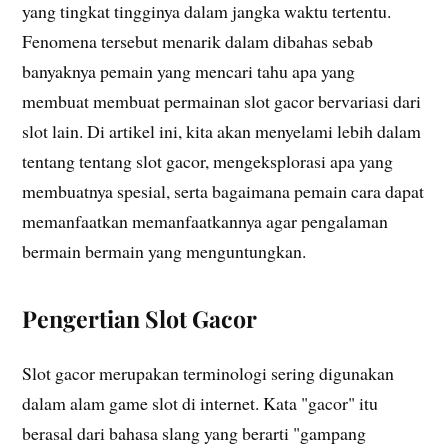
yang tingkat tingginya dalam jangka waktu tertentu.
Fenomena tersebut menarik dalam dibahas sebab
banyaknya pemain yang mencari tahu apa yang
membuat membuat permainan slot gacor bervariasi dari
slot lain. Di artikel ini, kita akan menyelami lebih dalam
tentang tentang slot gacor, mengeksplorasi apa yang
membuatnya spesial, serta bagaimana pemain cara dapat
memanfaatkan memanfaatkannya agar pengalaman
bermain bermain yang menguntungkan.
Pengertian Slot Gacor
Slot gacor merupakan terminologi sering digunakan
dalam alam game slot di internet. Kata "gacor" itu
berasal dari bahasa slang yang berarti "gampang