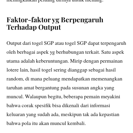
Faktor-faktor yg Berpengaruh
Terhadap Output
Output dari togel SGP atau togel SGP dapat terpengaruh
oleh berbagai aspek yg berhubungan terkait. Satu aspek
utama adalah keberuntungan. Mirip dengan permainan
lotere lain, hasil togel sering dianggap sebagai hasil
random, di mana peluang mendapatkan memenangkan
taruhan amat bergantung pada susunan angka yang
muncul. Walaupun begitu, beberapa pemain meyakini
bahwa corak spesifik bisa dikenali dari informasi
keluaran yang sudah ada, meskipun tak ada kepastian
bahwa pola itu akan muncul kembali.