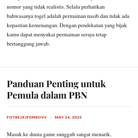
nomor yang tidak realistis. Selalu perhatikan
bahwasanya togel adalah permainan nasib dan tidak ada
kepastian kemenangan. Dengan pendekatan yang bijak
kamu dapat menyukai permainan seraya tetap
bertanggung jawab.
Panduan Penting untuk
Pemula dalam PBN
FOT8EJXJF0M8OV5
MAY 24, 2025
Masuk ke dunia game sungguh sangat menarik,