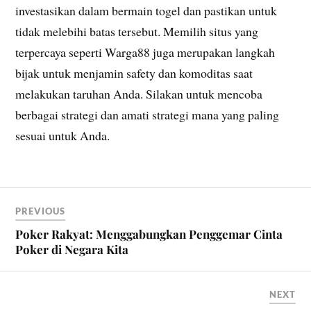
investasikan dalam bermain togel dan pastikan untuk
tidak melebihi batas tersebut. Memilih situs yang
terpercaya seperti Warga88 juga merupakan langkah
bijak untuk menjamin safety dan komoditas saat
melakukan taruhan Anda. Silakan untuk mencoba
berbagai strategi dan amati strategi mana yang paling
sesuai untuk Anda.
PREVIOUS
Poker Rakyat: Menggabungkan Penggemar Cinta
Poker di Negara Kita
NEXT