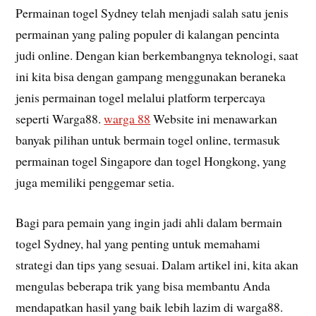
Permainan togel Sydney telah menjadi salah satu jenis
permainan yang paling populer di kalangan pencinta
judi online. Dengan kian berkembangnya teknologi, saat
ini kita bisa dengan gampang menggunakan beraneka
jenis permainan togel melalui platform terpercaya
seperti Warga88.
warga 88
Website ini menawarkan
banyak pilihan untuk bermain togel online, termasuk
permainan togel Singapore dan togel Hongkong, yang
juga memiliki penggemar setia.
Bagi para pemain yang ingin jadi ahli dalam bermain
togel Sydney, hal yang penting untuk memahami
strategi dan tips yang sesuai. Dalam artikel ini, kita akan
mengulas beberapa trik yang bisa membantu Anda
mendapatkan hasil yang baik lebih lazim di warga88.