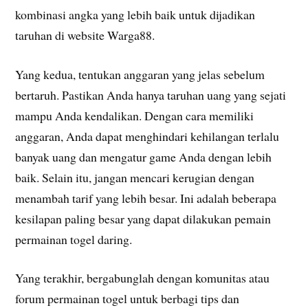
kombinasi angka yang lebih baik untuk dijadikan
taruhan di website Warga88.
Yang kedua, tentukan anggaran yang jelas sebelum
bertaruh. Pastikan Anda hanya taruhan uang yang sejati
mampu Anda kendalikan. Dengan cara memiliki
anggaran, Anda dapat menghindari kehilangan terlalu
banyak uang dan mengatur game Anda dengan lebih
baik. Selain itu, jangan mencari kerugian dengan
menambah tarif yang lebih besar. Ini adalah beberapa
kesilapan paling besar yang dapat dilakukan pemain
permainan togel daring.
Yang terakhir, bergabunglah dengan komunitas atau
forum permainan togel untuk berbagi tips dan