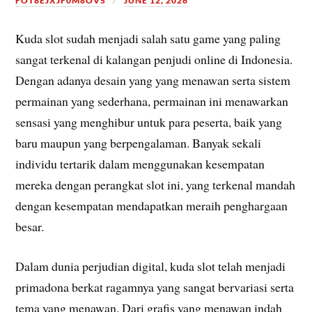
FOT8EJXJF0M8OV5
JUNE 12, 2026
Kuda slot sudah menjadi salah satu game yang paling
sangat terkenal di kalangan penjudi online di Indonesia.
Dengan adanya desain yang yang menawan serta sistem
permainan yang sederhana, permainan ini menawarkan
sensasi yang menghibur untuk para peserta, baik yang
baru maupun yang berpengalaman. Banyak sekali
individu tertarik dalam menggunakan kesempatan
mereka dengan perangkat slot ini, yang terkenal mandah
dengan kesempatan mendapatkan meraih penghargaan
besar.
Dalam dunia perjudian digital, kuda slot telah menjadi
primadona berkat ragamnya yang sangat bervariasi serta
tema yang menawan. Dari grafis yang menawan indah