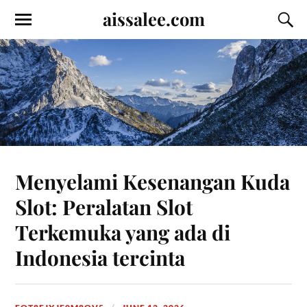
aissalee.com
Menyelami Kesenangan Kuda
Slot: Peralatan Slot
Terkemuka yang ada di
Indonesia tercinta