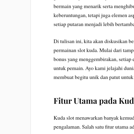
bermain yang menarik serta menghibu
keberuntungan, tetapi juga elemen a
setiap putaran menjadi lebih bertamb
Di tulisan ini, kita akan diskusikan 
permainan slot kuda. Mulai dari tam
bonus yang menggembirakan, setiap 
untuk pemain. Ayo kami jelajahi duni
membuat begitu unik dan patut untuk
Fitur Utama pada Kud
Kuda slot menawarkan banyak kem
pengalaman. Salah satu fitur utama a