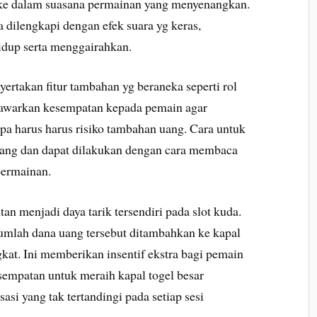
e dalam suasana permainan yang menyenangkan.
a dilengkapi dengan efek suara yg keras,
idup serta menggairahkan.
nyertakan fitur tambahan yg beraneka seperti rol
menawarkan kesempatan kepada pemain agar
pa harus harus risiko tambahan uang. Cara untuk
pang dan dapat dilakukan dengan cara membaca
permainan.
tan menjadi daya tarik tersendiri pada slot kuda.
jumlah dana uang tersebut ditambahkan ke kapal
gkat. Ini memberikan insentif ekstra bagi pemain
esempatan untuk meraih kapal togel besar
asi yang tak tertandingi pada setiap sesi