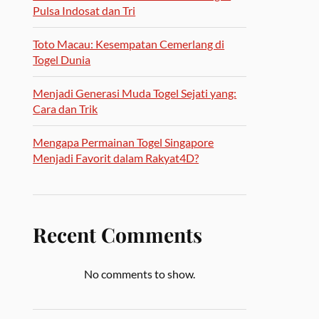
Pulsa Indosat dan Tri
Toto Macau: Kesempatan Cemerlang di
Togel Dunia
Menjadi Generasi Muda Togel Sejati yang:
Cara dan Trik
Mengapa Permainan Togel Singapore
Menjadi Favorit dalam Rakyat4D?
Recent Comments
No comments to show.