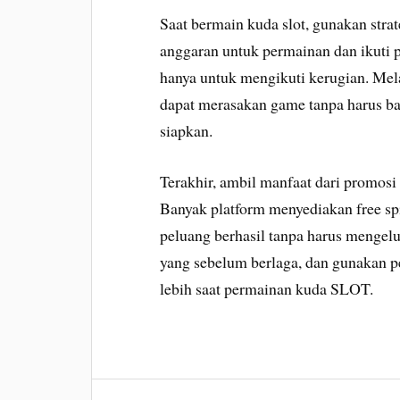
Saat bermain kuda slot, gunakan str
anggaran untuk permainan dan ikuti pe
hanya untuk mengikuti kerugian. Mel
dapat merasakan game tanpa harus ba
siapkan.
Terakhir, ambil manfaat dari promosi
Banyak platform menyediakan free s
peluang berhasil tanpa harus mengel
yang sebelum berlaga, dan gunakan 
lebih saat permainan kuda SLOT.