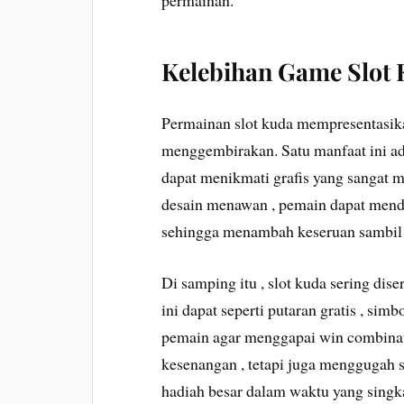
permainan.
Kelebihan Game Slot
Permainan slot kuda mempresentasik
menggembirakan. Satu manfaat ini ada
dapat menikmati grafis yang sangat 
desain menawan , pemain dapat menda
sehingga menambah keseruan sambil
Di samping itu , slot kuda sering di
ini dapat seperti putaran gratis , sim
pemain agar menggapai win combinat
kesenangan , tetapi juga menggugah
hadiah besar dalam waktu yang singk