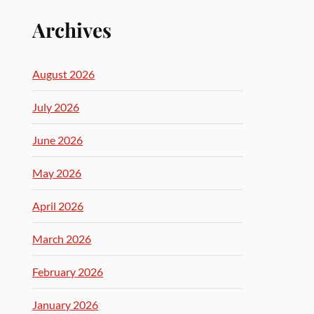
Archives
August 2026
July 2026
June 2026
May 2026
April 2026
March 2026
February 2026
January 2026