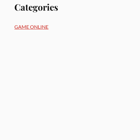
Categories
GAME ONLINE