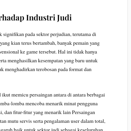
hadap Industri Judi
ignifikan pada sektor perjudian, terutama di
yang kian terus bertambah, banyak pemain yang
vensional ke game tersebut. Hal ini tidak hanya
erta menghasilkan kesempatan yang baru untuk
uk menghadirkan terobosan pada format dan
 ikut memicu persaingan antara di antara berbagai
erlomba-lomba mencoba menarik minat pengguna
dan fitur-fitur yang menarik lain Persaingan
an mutu servis serta pengalaman user dalam total,
aruh baik untuk sektor judi sebagai keseluruhan.