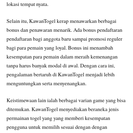
lokasi tempat nyata.
Selain itu, KawanTogel kerap menawarkan berbagai
bonus dan penawaran menarik. Ada bonus pendaftaran
pendaftaran bagi anggota baru sampai promosi reguler
bagi para pemain yang loyal. Bonus ini menambah
kesempatan para pemain dalam meraih kemenangan
tanpa harus banyak modal di awal. Dengan cara ini,
pengalaman bertaruh di KawanTogel menjadi lebih
menguntungkan serta menyenangkan.
Keistimewaan lain ialah berbagai varian game yang bisa
ditemukan. KawanTogel menyediakan beraneka jenis
permainan togel yang yang memberi kesempatan
pengguna untuk memilih sesuai dengan dengan