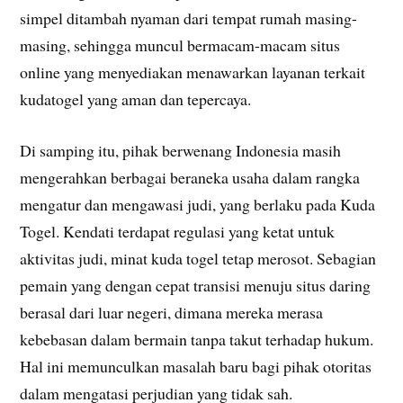
simpel ditambah nyaman dari tempat rumah masing-
masing, sehingga muncul bermacam-macam situs
online yang menyediakan menawarkan layanan terkait
kudatogel yang aman dan tepercaya.
Di samping itu, pihak berwenang Indonesia masih
mengerahkan berbagai beraneka usaha dalam rangka
mengatur dan mengawasi judi, yang berlaku pada Kuda
Togel. Kendati terdapat regulasi yang ketat untuk
aktivitas judi, minat kuda togel tetap merosot. Sebagian
pemain yang dengan cepat transisi menuju situs daring
berasal dari luar negeri, dimana mereka merasa
kebebasan dalam bermain tanpa takut terhadap hukum.
Hal ini memunculkan masalah baru bagi pihak otoritas
dalam mengatasi perjudian yang tidak sah.