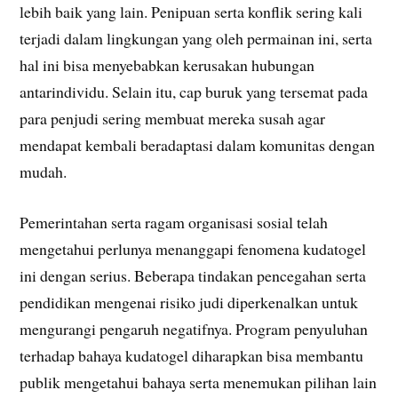
lebih baik yang lain. Penipuan serta konflik sering kali
terjadi dalam lingkungan yang oleh permainan ini, serta
hal ini bisa menyebabkan kerusakan hubungan
antarindividu. Selain itu, cap buruk yang tersemat pada
para penjudi sering membuat mereka susah agar
mendapat kembali beradaptasi dalam komunitas dengan
mudah.
Pemerintahan serta ragam organisasi sosial telah
mengetahui perlunya menanggapi fenomena kudatogel
ini dengan serius. Beberapa tindakan pencegahan serta
pendidikan mengenai risiko judi diperkenalkan untuk
mengurangi pengaruh negatifnya. Program penyuluhan
terhadap bahaya kudatogel diharapkan bisa membantu
publik mengetahui bahaya serta menemukan pilihan lain