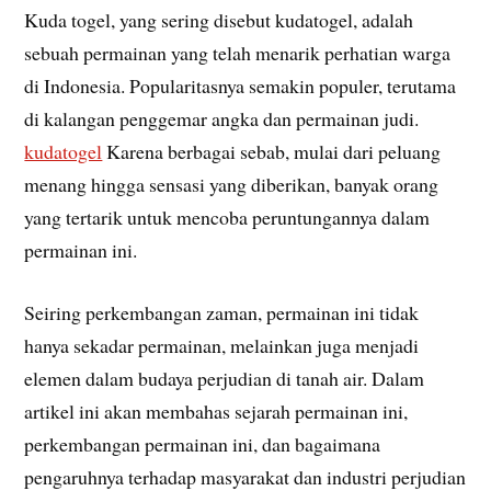
Kuda togel, yang sering disebut kudatogel, adalah
sebuah permainan yang telah menarik perhatian warga
di Indonesia. Popularitasnya semakin populer, terutama
di kalangan penggemar angka dan permainan judi.
kudatogel
Karena berbagai sebab, mulai dari peluang
menang hingga sensasi yang diberikan, banyak orang
yang tertarik untuk mencoba peruntungannya dalam
permainan ini.
Seiring perkembangan zaman, permainan ini tidak
hanya sekadar permainan, melainkan juga menjadi
elemen dalam budaya perjudian di tanah air. Dalam
artikel ini akan membahas sejarah permainan ini,
perkembangan permainan ini, dan bagaimana
pengaruhnya terhadap masyarakat dan industri perjudian