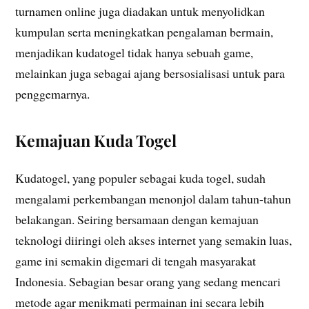
turnamen online juga diadakan untuk menyolidkan
kumpulan serta meningkatkan pengalaman bermain,
menjadikan kudatogel tidak hanya sebuah game,
melainkan juga sebagai ajang bersosialisasi untuk para
penggemarnya.
Kemajuan Kuda Togel
Kudatogel, yang populer sebagai kuda togel, sudah
mengalami perkembangan menonjol dalam tahun-tahun
belakangan. Seiring bersamaan dengan kemajuan
teknologi diiringi oleh akses internet yang semakin luas,
game ini semakin digemari di tengah masyarakat
Indonesia. Sebagian besar orang yang sedang mencari
metode agar menikmati permainan ini secara lebih