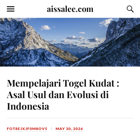
aissalee.com
Mempelajari Togel Kudat :
Asal Usul dan Evolusi di
Indonesia
FOT8EJXJF0M8OV5
MAY 30, 2026