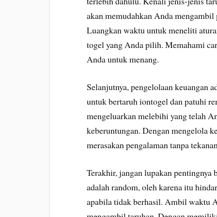
terlebih dahulu. Kenali jenis-jenis ta
akan memudahkan Anda mengambil pil
Luangkan waktu untuk meneliti aturan
togel yang Anda pilih. Memahami ca
Anda untuk menang.
Selanjutnya, pengelolaan keuangan a
untuk bertaruh iontogel dan patuhi re
mengeluarkan melebihi yang telah 
keberuntungan. Dengan mengelola ke
merasakan pengalaman tanpa tekanan
Terakhir, jangan lupakan pentingnya 
adalah random, oleh karena itu hinda
apabila tidak berhasil. Ambil waktu
mengambil taruhan. Dengan memiliki 