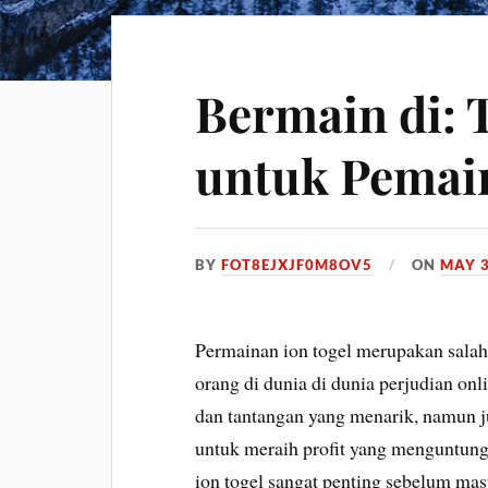
Bermain di: 
untuk Pemai
BY
FOT8EJXJF0M8OV5
ON
MAY 3
Permainan ion togel merupakan salah
orang di dunia di dunia perjudian on
dan tantangan yang menarik, namun 
untuk meraih profit yang menguntun
ion togel sangat penting sebelum ma