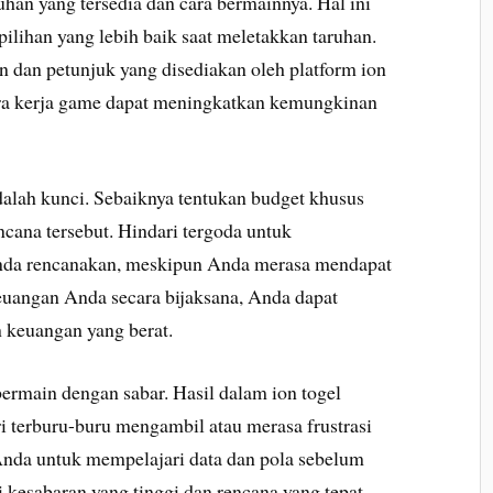
ruhan yang tersedia dan cara bermainnya. Hal ini
ihan yang lebih baik saat meletakkan taruhan.
 dan petunjuk yang disediakan oleh platform ion
ra kerja game dapat meningkatkan kemungkinan
dalah kunci. Sebaiknya tentukan budget khusus
ncana tersebut. Hindari tergoda untuk
Anda rencanakan, meskipun Anda merasa mendapat
uangan Anda secara bijaksana, Anda dapat
 keuangan yang berat.
bermain dengan sabar. Hasil dalam ion togel
ri terburu-buru mengambil atau merasa frustrasi
 Anda untuk mempelajari data dan pola sebelum
kesabaran yang tinggi dan rencana yang tepat,