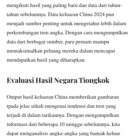
mengikuti hasil yang paling baru dan data dari tahun-
tahun sebelumnya. Data keluaran China 2024 pun
menjadi sumber penting untuk mengetahui lebih dalam
perkembangan tren angka. Dengan cara mengumpulkan
data dari berbagai sumber, para pemain mampu
memaksimalkan peluang mereka dalam mencapai
mendapatkan hasil yang diharapkan.
Evaluasi Hasil Negara Tiongkok
Output hasil keluaran China memberikan gambaran
tpada jelas sekali mengenai tendensi dan tren yang
terjadi di dalam tarikannya. Dengan mengumpulkan
informasi dari beberapa 10 minggu sebelumnya, kita
dapat menganalisis angka-angka yang banyak keluar