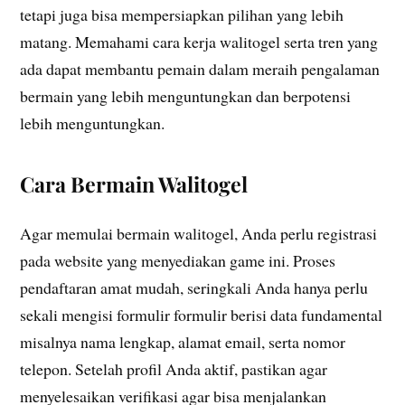
tetapi juga bisa mempersiapkan pilihan yang lebih
matang. Memahami cara kerja walitogel serta tren yang
ada dapat membantu pemain dalam meraih pengalaman
bermain yang lebih menguntungkan dan berpotensi
lebih menguntungkan.
Cara Bermain Walitogel
Agar memulai bermain walitogel, Anda perlu registrasi
pada website yang menyediakan game ini. Proses
pendaftaran amat mudah, seringkali Anda hanya perlu
sekali mengisi formulir formulir berisi data fundamental
misalnya nama lengkap, alamat email, serta nomor
telepon. Setelah profil Anda aktif, pastikan agar
menyelesaikan verifikasi agar bisa menjalankan