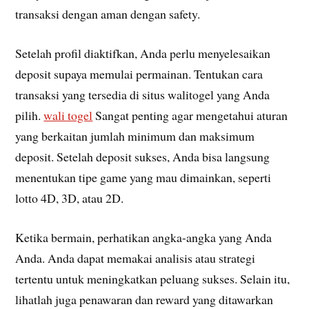
transaksi dengan aman dengan safety.
Setelah profil diaktifkan, Anda perlu menyelesaikan
deposit supaya memulai permainan. Tentukan cara
transaksi yang tersedia di situs walitogel yang Anda
pilih.
wali togel
Sangat penting agar mengetahui aturan
yang berkaitan jumlah minimum dan maksimum
deposit. Setelah deposit sukses, Anda bisa langsung
menentukan tipe game yang mau dimainkan, seperti
lotto 4D, 3D, atau 2D.
Ketika bermain, perhatikan angka-angka yang Anda
Anda. Anda dapat memakai analisis atau strategi
tertentu untuk meningkatkan peluang sukses. Selain itu,
lihatlah juga penawaran dan reward yang ditawarkan