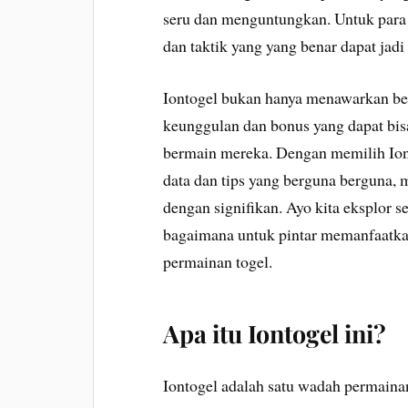
seru dan menguntungkan. Untuk para 
dan taktik yang yang benar dapat jad
Iontogel bukan hanya menawarkan ber
keunggulan dan bonus yang dapat b
bermain mereka. Dengan memilih Io
data dan tips yang berguna berguna,
dengan signifikan. Ayo kita eksplor 
bagaimana untuk pintar memanfaatkan
permainan togel.
Apa itu Iontogel ini?
Iontogel adalah satu wadah permain