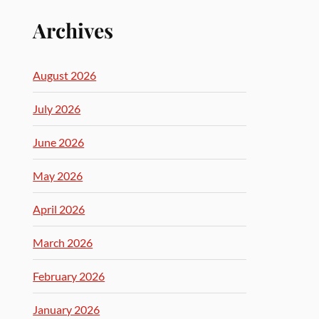
Archives
August 2026
July 2026
June 2026
May 2026
April 2026
March 2026
February 2026
January 2026