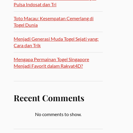
Pulsa Indosat dan Tri
Toto Macau: Kesempatan Cemerlang di
Togel Dunia
Menjadi Generasi Muda Togel Sejati yang:
Cara dan Trik
Mengapa Permainan Togel Singapore
Menjadi Favorit dalam Rakyat4D?
Recent Comments
No comments to show.