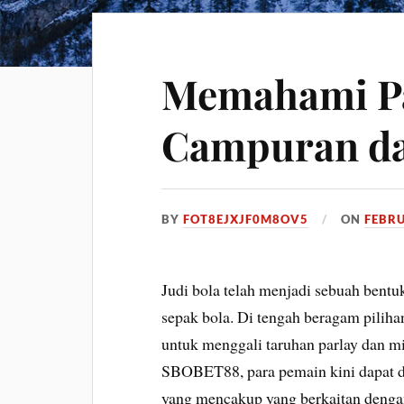
Memahami Par
Campuran da
BY
FOT8EJXJF0M8OV5
ON
FEBRU
Judi bola telah menjadi sebuah bentu
sepak bola. Di tengah beragam piliha
untuk menggali taruhan parlay dan m
SBOBET88, para pemain kini dapat d
yang mencakup yang berkaitan dengan 