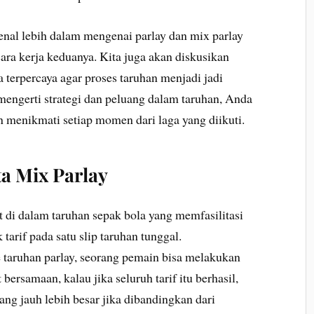
genal lebih dalam mengenai parlay dan mix parlay
cara kerja keduanya. Kita juga akan diskusikan
 terpercaya agar proses taruhan menjadi jadi
ngerti strategi dan peluang dalam taruhan, Anda
 menikmati setiap momen dari laga yang diikuti.
ta Mix Parlay
at di dalam taruhan sepak bola yang memfasilitasi
arif pada satu slip taruhan tunggal.
aruhan parlay, seorang pemain bisa melakukan
bersamaan, kalau jika seluruh tarif itu berhasil,
ng jauh lebih besar jika dibandingkan dari