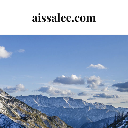
aissalee.com