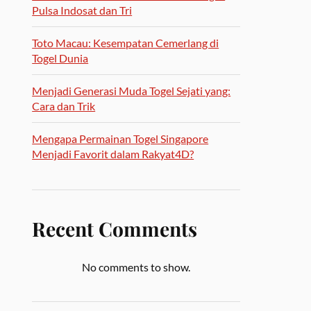
Pulsa Indosat dan Tri
Toto Macau: Kesempatan Cemerlang di
Togel Dunia
Menjadi Generasi Muda Togel Sejati yang:
Cara dan Trik
Mengapa Permainan Togel Singapore
Menjadi Favorit dalam Rakyat4D?
Recent Comments
No comments to show.