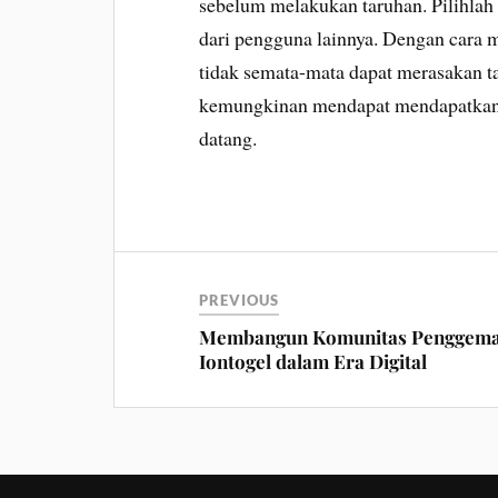
sebelum melakukan taruhan. Pilihlah 
dari pengguna lainnya. Dengan cara 
tidak semata-mata dapat merasakan 
kemungkinan mendapat mendapatkan 
datang.
PREVIOUS
Membangun Komunitas Penggem
Iontogel dalam Era Digital