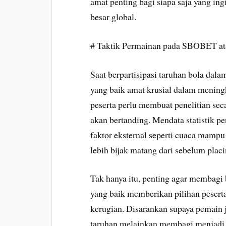
amat penting bagi siapa saja yang ing
besar global.
# Taktik Permainan pada SBOBET 
Saat berpartisipasi taruhan bola d
yang baik amat krusial dalam menin
peserta perlu membuat penelitian s
akan bertanding. Mendata statistik per
faktor eksternal seperti cuaca mam
lebih bijak matang dari sebelum placi
Tak hanya itu, penting agar membagi 
yang baik memberikan pilihan peser
kerugian. Disarankan supaya pemain j
taruhan melainkan membagi menjadi b