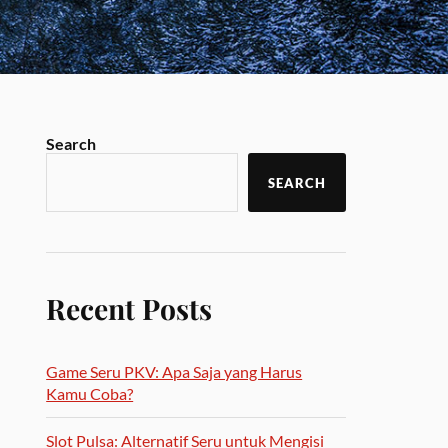
Search
SEARCH
Recent Posts
Game Seru PKV: Apa Saja yang Harus
Kamu Coba?
Slot Pulsa: Alternatif Seru untuk Mengisi