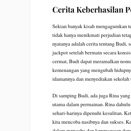
Cerita Keberhasilan P
Sekian banyak kisah mengagumkan te
tidak hanya menikmati perjudian teta
nyatanya adalah cerita tentang Budi
jackpot setelah bermain secara konsis
cermat, Budi dapat meramalkan nom
kemenangan yang mengubah hidupnya.
idamannya dan menyediakan sekolah te
Di samping Budi, ada juga Rina yan
utama dalam permainan. Rina dahulu 
sehari-harinya dipenuhi kesulitan. Ke
kita mencoba nasibnya dan sukses. 
dalam mencoba dan kepercayaan dapat