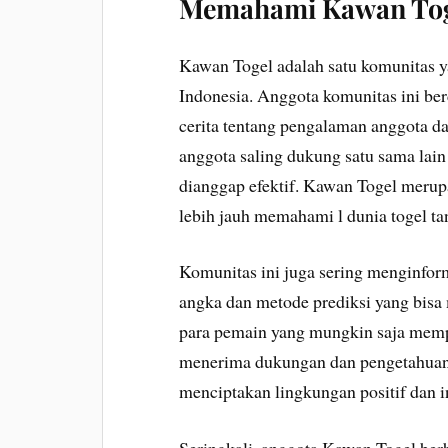
Memahami Kawan To
Kawan Togel adalah satu komunitas yan
Indonesia. Anggota komunitas ini berd
cerita tentang pengalaman anggota da
anggota saling dukung satu sama lai
dianggap efektif. Kawan Togel meru
lebih jauh memahami l dunia togel ta
Komunitas ini juga sering menginform
angka dan metode prediksi yang bis
para pemain yang mungkin saja memp
menerima dukungan dan pengetahuan 
menciptakan lingkungan positif dan i