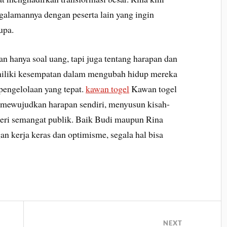
galamannya dengan peserta lain yang ingin
upa.
n hanya soal uang, tapi juga tentang harapan dan
miliki kesempatan dalam mengubah hidup mereka
pengelolaan yang tepat.
kawan togel
Kawan togel
k mewujudkan harapan sendiri, menyusun kisah-
eri semangat publik. Baik Budi maupun Rina
n kerja keras dan optimisme, segala hal bisa
NEXT