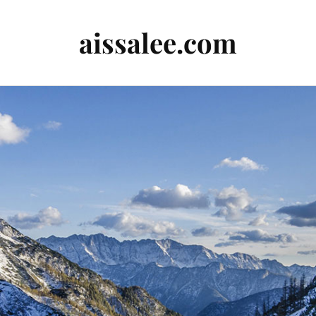
aissalee.com