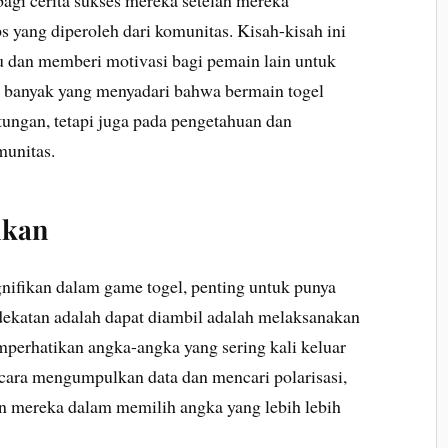
agi cerita sukses mereka setelah mereka
s yang diperoleh dari komunitas. Kisah-kisah ini
u dan memberi motivasi bagi pemain lain untuk
, banyak yang menyadari bahwa bermain togel
tungan, tetapi juga pada pengetahuan dan
munitas.
ikan
nifikan dalam game togel, penting untuk punya
ndekatan adalah dapat diambil adalah melaksanakan
mperhatikan angka-angka yang sering kali keluar
 cara mengumpulkan data dan mencari polarisasi,
 mereka dalam memilih angka yang lebih lebih