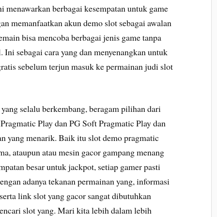
i ini menawarkan berbagai kesempatan untuk game
an memanfaatkan akun demo slot sebagai awalan
emain bisa mencoba berbagai jenis game tanpa
l. Ini sebagai cara yang dan menyenangkan untuk
atis sebelum terjun masuk ke permainan judi slot
yang selalu berkembang, beragam pilihan dari
Pragmatic Play dan PG Soft Pragmatic Play dan
 yang menarik. Baik itu slot demo pragmatic
tema, ataupun atau mesin gacor gampang menang
patan besar untuk jackpot, setiap gamer pasti
engan adanya tekanan permainan yang, informasi
serta link slot yang gacor sangat dibutuhkan
ari slot yang. Mari kita lebih dalam lebih