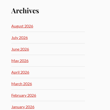
Archives
August 2026
July 2026
June 2026
May 2026
April 2026
March 2026
February 2026
January 2026