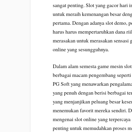
sangat penting. Slot yang gacor har
untuk meraih kemenangan besar deng
pertama. Dengan adanya slot demo, p
harus harus mempertaruhkan dana rii
merasakan untuk merasakan sensasi gr
online yang sesungguhnya.
Dalam alam semesta game mesin slot 
berbagai macam pengembang seperti 
PG Soft yang menawarkan pengalaman
yang penuh dengan berisi berbagai 
yang menjanjikan peluang besar kesem
menemukan favorit mereka sendiri. D
mengenai slot online yang terpercaya 
penting untuk memudahkan proses menc