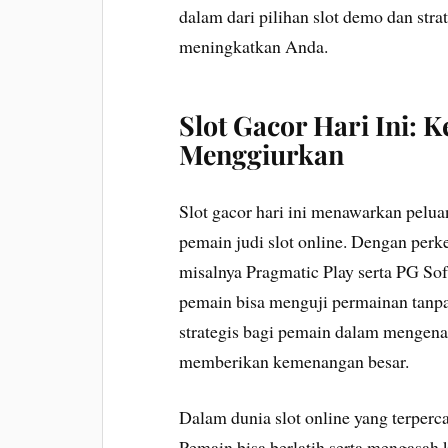
dalam dari pilihan slot demo dan st
meningkatkan Anda.
Slot Gacor Hari Ini:
Menggiurkan
Slot gacor hari ini menawarkan pelu
pemain judi slot online. Dengan pe
misalnya Pragmatic Play serta PG S
pemain bisa menguji permainan tanpa 
strategis bagi pemain dalam mengenali
memberikan kemenangan besar.
Dalam dunia slot online yang terperc
Pemain bisa berlatih serta mengasah 