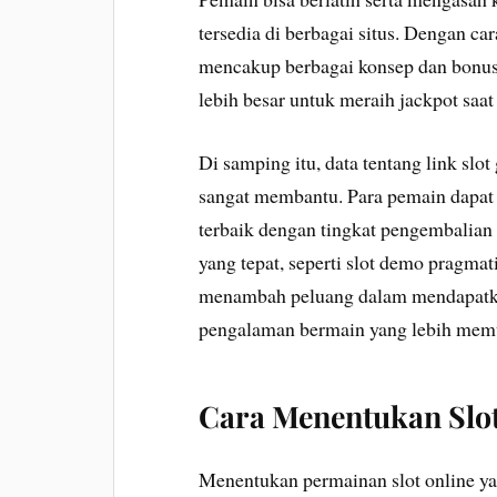
tersedia di berbagai situs. Dengan ca
mencakup berbagai konsep dan bonus
lebih besar untuk meraih jackpot saat
Di samping itu, data tentang link sl
sangat membantu. Para pemain dapat
terbaik dengan tingkat pengembalian 
yang tepat, seperti slot demo pragmat
menambah peluang dalam mendapatk
pengalaman bermain yang lebih mem
Cara Menentukan Slo
Menentukan permainan slot online ya