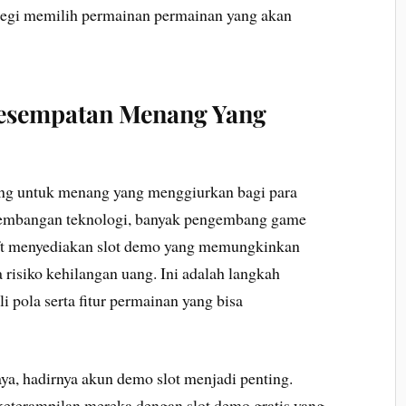
rategi memilih permainan permainan yang akan
 Kesempatan Menang Yang
ang untuk menang yang menggiurkan bagi para
rkembangan teknologi, banyak pengembang game
oft menyediakan slot demo yang memungkinkan
risiko kehilangan uang. Ini adalah langkah
 pola serta fitur permainan yang bisa
aya, hadirnya akun demo slot menjadi penting.
keterampilan mereka dengan slot demo gratis yang