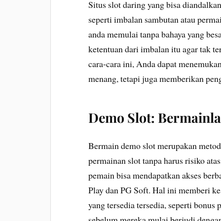
Situs slot daring yang bisa diandal
seperti imbalan sambutan atau permai
anda memulai tanpa bahaya yang besar
ketentuan dari imbalan itu agar tak
cara-cara ini, Anda dapat menemukan
menang, tetapi juga memberikan peng
Demo Slot: Bermainl
Bermain demo slot merupakan metode
permainan slot tanpa harus risiko at
pemain bisa mendapatkan akses berbag
Play dan PG Soft. Hal ini memberi ke
yang tersedia tersedia, seperti bonus
sebelum mereka mulai berjudi dengan