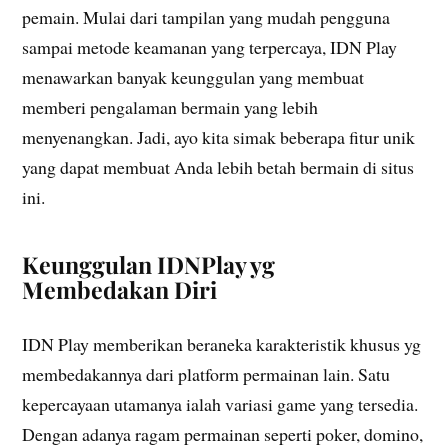
pemain. Mulai dari tampilan yang mudah pengguna
sampai metode keamanan yang terpercaya, IDN Play
menawarkan banyak keunggulan yang membuat
memberi pengalaman bermain yang lebih
menyenangkan. Jadi, ayo kita simak beberapa fitur unik
yang dapat membuat Anda lebih betah bermain di situs
ini.
Keunggulan IDNPlay yg
Membedakan Diri
IDN Play memberikan beraneka karakteristik khusus yg
membedakannya dari platform permainan lain. Satu
kepercayaan utamanya ialah variasi game yang tersedia.
Dengan adanya ragam permainan seperti poker, domino,