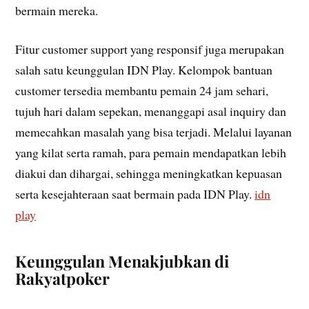
bermain mereka.
Fitur customer support yang responsif juga merupakan
salah satu keunggulan IDN Play. Kelompok bantuan
customer tersedia membantu pemain 24 jam sehari,
tujuh hari dalam sepekan, menanggapi asal inquiry dan
memecahkan masalah yang bisa terjadi. Melalui layanan
yang kilat serta ramah, para pemain mendapatkan lebih
diakui dan dihargai, sehingga meningkatkan kepuasan
serta kesejahteraan saat bermain pada IDN Play.
idn
play
Keunggulan Menakjubkan di
Rakyatpoker