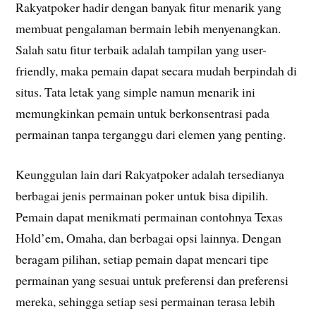
Rakyatpoker hadir dengan banyak fitur menarik yang
membuat pengalaman bermain lebih menyenangkan.
Salah satu fitur terbaik adalah tampilan yang user-
friendly, maka pemain dapat secara mudah berpindah di
situs. Tata letak yang simple namun menarik ini
memungkinkan pemain untuk berkonsentrasi pada
permainan tanpa terganggu dari elemen yang penting.
Keunggulan lain dari Rakyatpoker adalah tersedianya
berbagai jenis permainan poker untuk bisa dipilih.
Pemain dapat menikmati permainan contohnya Texas
Hold’em, Omaha, dan berbagai opsi lainnya. Dengan
beragam pilihan, setiap pemain dapat mencari tipe
permainan yang sesuai untuk preferensi dan preferensi
mereka, sehingga setiap sesi permainan terasa lebih