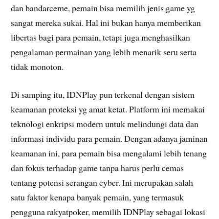
dan bandarceme, pemain bisa memilih jenis game yg
sangat mereka sukai. Hal ini bukan hanya memberikan
libertas bagi para pemain, tetapi juga menghasilkan
pengalaman permainan yang lebih menarik seru serta
tidak monoton.
Di samping itu, IDNPlay pun terkenal dengan sistem
keamanan proteksi yg amat ketat. Platform ini memakai
teknologi enkripsi modern untuk melindungi data dan
informasi individu para pemain. Dengan adanya jaminan
keamanan ini, para pemain bisa mengalami lebih tenang
dan fokus terhadap game tanpa harus perlu cemas
tentang potensi serangan cyber. Ini merupakan salah
satu faktor kenapa banyak pemain, yang termasuk
pengguna rakyatpoker, memilih IDNPlay sebagai lokasi