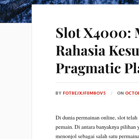
Slot X4000:
Rahasia Kesu
Pragmatic Pl
BY
FOT8EJXJF0M8OV5
ON
OCTOB
Di dunia permainan online, slot telah
pemain. Di antara banyaknya pilihan 
menonjol sebagai salah satu permai