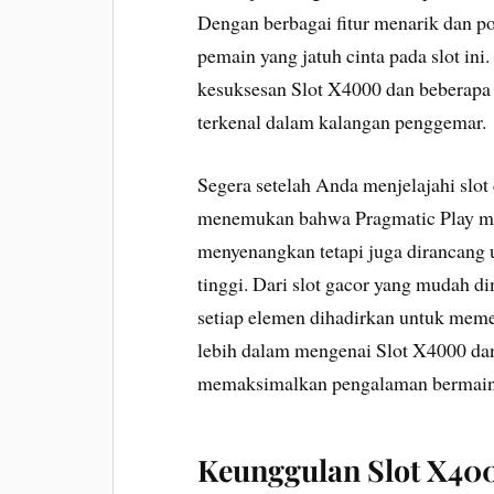
Dengan berbagai fitur menarik dan po
pemain yang jatuh cinta pada slot ini
kesuksesan Slot X4000 dan beberapa 
terkenal dalam kalangan penggemar.
Segera setelah Anda menjelajahi slo
menemukan bahwa Pragmatic Play me
menyenangkan tetapi juga dirancan
tinggi. Dari slot gacor yang mudah d
setiap elemen dihadirkan untuk mem
lebih dalam mengenai Slot X4000 dan
memaksimalkan pengalaman bermain A
Keunggulan Slot X40