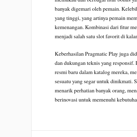
banyak digemari oleh pemain. Kelebiha
yang tinggi, yang artinya pemain mem
kemenangan. Kombinasi dari fitur m
menjadi salah satu slot favorit di ka
Keberhasilan Pragmatic Play juga did
dan dukungan teknis yang responsif
resmi baru dalam katalog mereka, m
sesuatu yang segar untuk dinikmati. 
menarik perhatian banyak orang, men
berinovasi untuk memenuhi kebutuhan