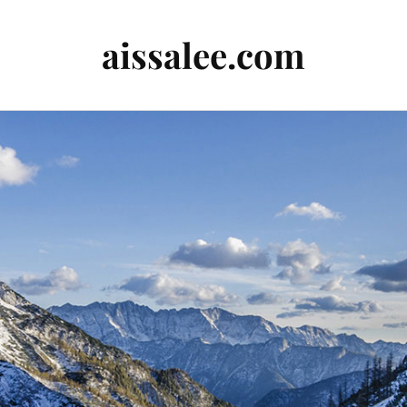
aissalee.com