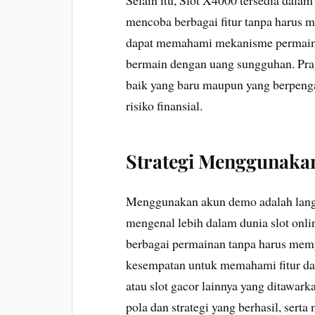
Selain itu, Slot X4000 tersedia da
mencoba berbagai fitur tanpa harus 
dapat memahami mekanisme permainan
bermain dengan uang sungguhan. Pr
baik yang baru maupun yang berpeng
risiko finansial.
Strategi Menggunak
Menggunakan akun demo adalah langk
mengenal lebih dalam dunia slot onl
berbagai permainan tanpa harus memp
kesempatan untuk memahami fitur da
atau slot gacor lainnya yang ditawar
pola dan strategi yang berhasil, serta