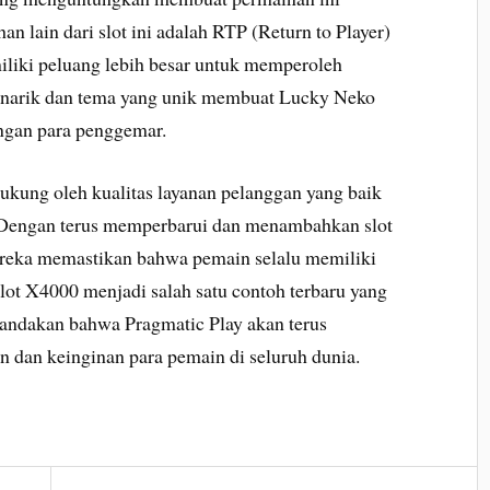
n lain dari slot ini adalah RTP (Return to Player)
iliki peluang lebih besar untuk memperoleh
enarik dan tema yang unik membuat Lucky Neko
langan para penggemar.
ukung oleh kualitas layanan pelanggan yang baik
. Dengan terus memperbarui dan menambahkan slot
ereka memastikan bahwa pemain selalu memiliki
Slot X4000 menjadi salah satu contoh terbaru yang
andakan bahwa Pragmatic Play akan terus
 dan keinginan para pemain di seluruh dunia.