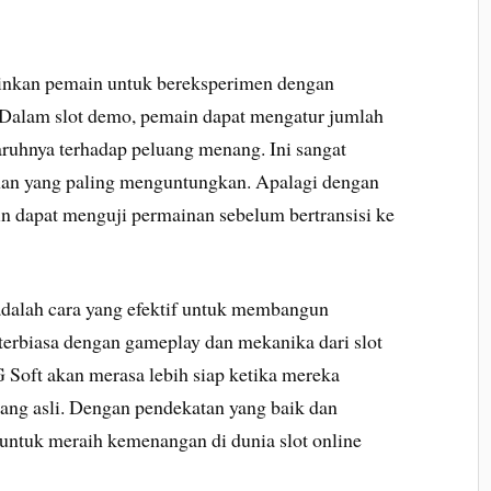
inkan pemain untuk bereksperimen dengan
Dalam slot demo, pemain dapat mengatur jumlah
ruhnya terhadap peluang menang. Ini sangat
han yang paling menguntungkan. Apalagi dengan
ain dapat menguji permainan sebelum bertransisi ke
alah cara yang efektif untuk membangun
terbiasa dengan gameplay dan mekanika dari slot
 Soft akan merasa lebih siap ketika mereka
ng asli. Dengan pendekatan yang baik dan
ntuk meraih kemenangan di dunia slot online