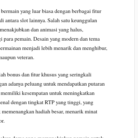
rmain yang luar biasa dengan berbagai fitur
 antara slot lainnya. Salah satu keunggulan
ng menakjubkan dan animasi yang halus,
i para pemain. Desain yang modern dan tema
 permainan menjadi lebih menarik dan menghibur,
maupun veteran.
ah bonus dan fitur khusus yang seringkali
an adanya peluang untuk mendapatkan putaran
ain memiliki kesempatan untuk meningkatkan
enal dengan tingkat RTP yang tinggi, yang
k memenangkan hadiah besar, menarik minat
or.