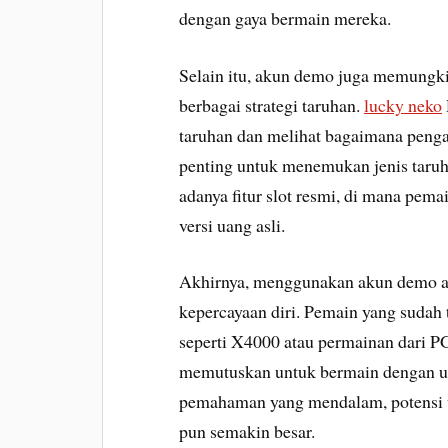
dengan gaya bermain mereka.
Selain itu, akun demo juga memungk
berbagai strategi taruhan.
lucky neko
taruhan dan melihat bagaimana penga
penting untuk menemukan jenis taru
adanya fitur slot resmi, di mana pem
versi uang asli.
Akhirnya, menggunakan akun demo ad
kepercayaan diri. Pemain yang sudah 
seperti X4000 atau permainan dari PG
memutuskan untuk bermain dengan ua
pemahaman yang mendalam, potensi u
pun semakin besar.