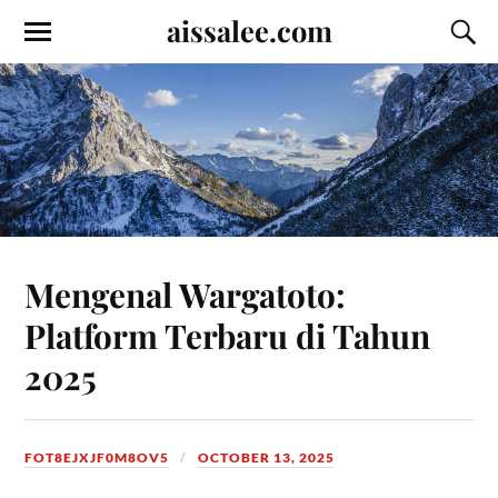
aissalee.com
Mengenal Wargatoto:
Platform Terbaru di Tahun
2025
FOT8EJXJF0M8OV5
OCTOBER 13, 2025