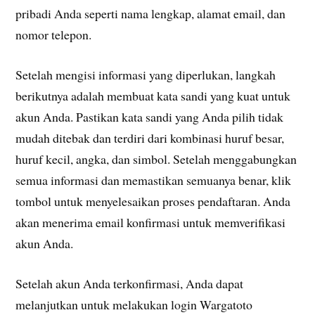
pribadi Anda seperti nama lengkap, alamat email, dan
nomor telepon.
Setelah mengisi informasi yang diperlukan, langkah
berikutnya adalah membuat kata sandi yang kuat untuk
akun Anda. Pastikan kata sandi yang Anda pilih tidak
mudah ditebak dan terdiri dari kombinasi huruf besar,
huruf kecil, angka, dan simbol. Setelah menggabungkan
semua informasi dan memastikan semuanya benar, klik
tombol untuk menyelesaikan proses pendaftaran. Anda
akan menerima email konfirmasi untuk memverifikasi
akun Anda.
Setelah akun Anda terkonfirmasi, Anda dapat
melanjutkan untuk melakukan login Wargatoto