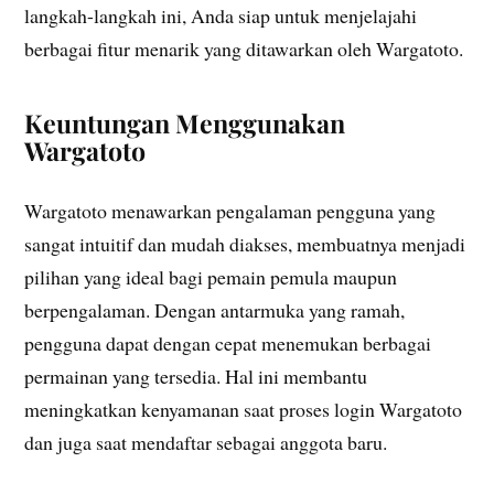
langkah-langkah ini, Anda siap untuk menjelajahi
berbagai fitur menarik yang ditawarkan oleh Wargatoto.
Keuntungan Menggunakan
Wargatoto
Wargatoto menawarkan pengalaman pengguna yang
sangat intuitif dan mudah diakses, membuatnya menjadi
pilihan yang ideal bagi pemain pemula maupun
berpengalaman. Dengan antarmuka yang ramah,
pengguna dapat dengan cepat menemukan berbagai
permainan yang tersedia. Hal ini membantu
meningkatkan kenyamanan saat proses login Wargatoto
dan juga saat mendaftar sebagai anggota baru.