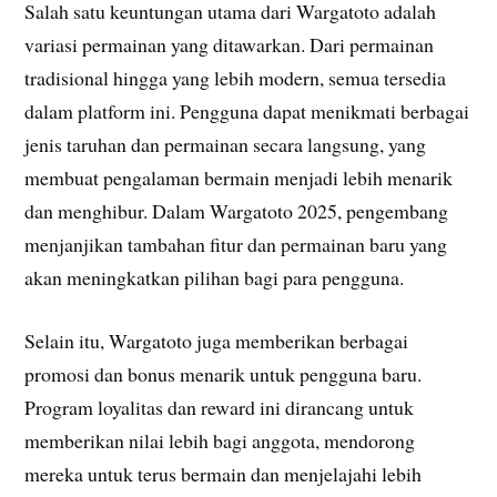
Salah satu keuntungan utama dari Wargatoto adalah
variasi permainan yang ditawarkan. Dari permainan
tradisional hingga yang lebih modern, semua tersedia
dalam platform ini. Pengguna dapat menikmati berbagai
jenis taruhan dan permainan secara langsung, yang
membuat pengalaman bermain menjadi lebih menarik
dan menghibur. Dalam Wargatoto 2025, pengembang
menjanjikan tambahan fitur dan permainan baru yang
akan meningkatkan pilihan bagi para pengguna.
Selain itu, Wargatoto juga memberikan berbagai
promosi dan bonus menarik untuk pengguna baru.
Program loyalitas dan reward ini dirancang untuk
memberikan nilai lebih bagi anggota, mendorong
mereka untuk terus bermain dan menjelajahi lebih