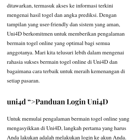
ditawarkan, termasuk akses ke informasi terkini
mengenai hasil togel dan angka prediksi. Dengan
tampilan yang user-friendly dan sistem yang aman,
Uni4D berkomitmen untuk memberikan pengalaman
bermain togel online yang optimal bagi semua
anggotanya. Mari kita telusuri lebih dalam mengenai
rahasia sukses bermain togel online di Uni4D dan
bagaimana cara terbaik untuk meraih kemenangan di
setiap pasaran.
uni4d “>Panduan Login Uni4D
Untuk memulai pengalaman bermain togel online yang
mengasyikkan di Uni4D, langkah pertama yang harus
Anda lakukan adalah melakukan login ke akun Anda.