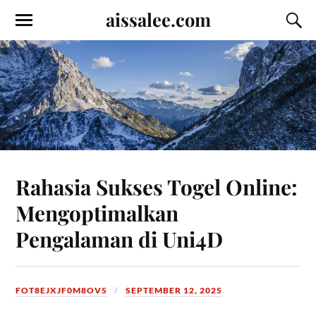
aissalee.com
Rahasia Sukses Togel Online:
Mengoptimalkan
Pengalaman di Uni4D
FOT8EJXJF0M8OV5
SEPTEMBER 12, 2025