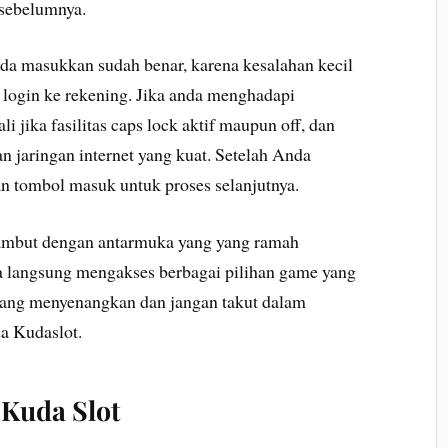
 sebelumnya.
nda masukkan sudah benar, karena kesalahan kecil
login ke rekening. Jika anda menghadapi
i jika fasilitas caps lock aktif maupun off, dan
jaringan internet yang kuat. Setelah Anda
an tombol masuk untuk proses selanjutnya.
sambut dengan antarmuka yang yang ramah
a langsung mengakses berbagai pilihan game yang
yang menyenangkan dan jangan takut dalam
da Kudaslot.
Kuda Slot