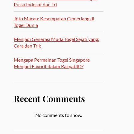
Pulsa Indosat dan Tri
Toto Macau: Kesempatan Cemerlang di
Togel Dunia
Menjadi Generasi Muda Togel Sejati yang:
Cara dan Trik
Mengapa Permainan Togel Singapore
Menjadi Favorit dalam Rakyat4D?
Recent Comments
No comments to show.