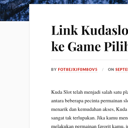
Link Kudaslo
ke Game Pili
BY
FOT8EJXJF0M8OV5
ON
SEPTE
Kuda Slot telah menjadi salah satu pl
antara beberapa pecinta permainan s
menarik dan kemudahan akses, Kuda
sangat tak terlupakan. Jika kamu men
melakukan permainan favorit kamu, i