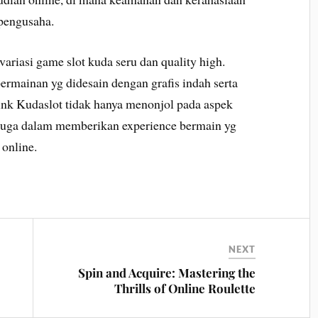
 pengusaha.
ariasi game slot kuda seru dan quality high.
ermainan yg didesain dengan grafis indah serta
 Link Kudaslot tidak hanya menonjol pada aspek
 juga dalam memberikan experience bermain yg
online.
NEXT
Spin and Acquire: Mastering the
Thrills of Online Roulette