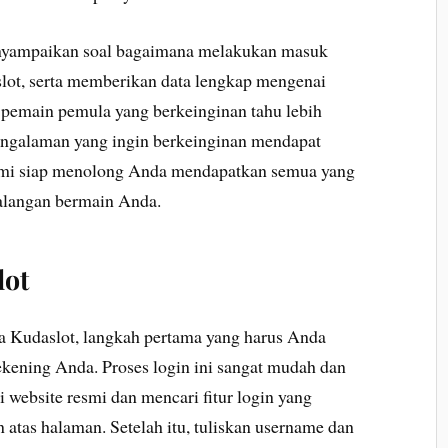
menyampaikan soal bagaimana melakukan masuk
slot, serta memberikan data lengkap mengenai
 pemain pemula yang berkeinginan tahu lebih
engalaman yang ingin berkeinginan mendapat
 kami siap menolong Anda mendapatkan semua yang
alangan bermain Anda.
lot
 Kudaslot, langkah pertama yang harus Anda
ekening Anda. Proses login ini sangat mudah dan
website resmi dan mencari fitur login yang
n atas halaman. Setelah itu, tuliskan username dan