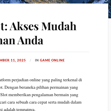
t: Akses Mudah
han Anda
MBER 11, 2025
IN
GAME ONLINE
atform perjudian online yang paling terkenal di
lot. Dengan beraneka pilihan permainan yang
 Slot memberikan pengalaman bermain yang
cari cara sebuah cara cepat serta mudah dalam
ni adalah tempatnya.