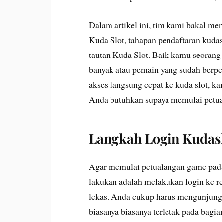
Dalam artikel ini, tim kami bakal 
Kuda Slot, tahapan pendaftaran kuda
tautan Kuda Slot. Baik kamu seorang
banyak atau pemain yang sudah berp
akses langsung cepat ke kuda slot,
Anda butuhkan supaya memulai petu
Langkah Login Kudas
Agar memulai petualangan game pada
lakukan adalah melakukan login ke r
lekas. Anda cukup harus mengunjungi 
biasanya biasanya terletak pada bagia