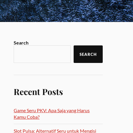
Search
SEARCH
Recent Posts
Game Seru PKV: Apa Saja yang Harus
Kamu Coba?
Slot Pulsa: Alternatif Seru untuk Mengisi