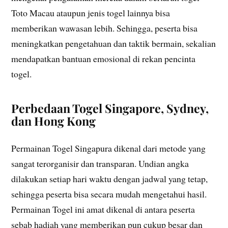
Toto Macau ataupun jenis togel lainnya bisa
memberikan wawasan lebih. Sehingga, peserta bisa
meningkatkan pengetahuan dan taktik bermain, sekalian
mendapatkan bantuan emosional di rekan pencinta
togel.
Perbedaan Togel Singapore, Sydney,
dan Hong Kong
Permainan Togel Singapura dikenal dari metode yang
sangat terorganisir dan transparan. Undian angka
dilakukan setiap hari waktu dengan jadwal yang tetap,
sehingga peserta bisa secara mudah mengetahui hasil.
Permainan Togel ini amat dikenal di antara peserta
sebab hadiah yang memberikan pun cukup besar dan