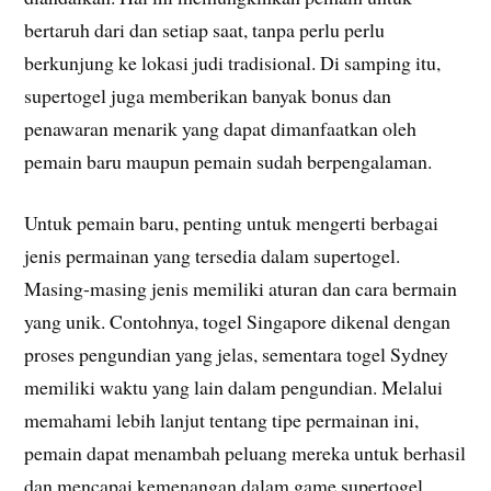
bertaruh dari dan setiap saat, tanpa perlu perlu
berkunjung ke lokasi judi tradisional. Di samping itu,
supertogel juga memberikan banyak bonus dan
penawaran menarik yang dapat dimanfaatkan oleh
pemain baru maupun pemain sudah berpengalaman.
Untuk pemain baru, penting untuk mengerti berbagai
jenis permainan yang tersedia dalam supertogel.
Masing-masing jenis memiliki aturan dan cara bermain
yang unik. Contohnya, togel Singapore dikenal dengan
proses pengundian yang jelas, sementara togel Sydney
memiliki waktu yang lain dalam pengundian. Melalui
memahami lebih lanjut tentang tipe permainan ini,
pemain dapat menambah peluang mereka untuk berhasil
dan mencapai kemenangan dalam game supertogel.