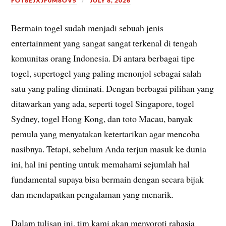
FOT8EJXJF0M8OV5
JULY 8, 2026
Bermain togel sudah menjadi sebuah jenis
entertainment yang sangat sangat terkenal di tengah
komunitas orang Indonesia. Di antara berbagai tipe
togel, supertogel yang paling menonjol sebagai salah
satu yang paling diminati. Dengan berbagai pilihan yang
ditawarkan yang ada, seperti togel Singapore, togel
Sydney, togel Hong Kong, dan toto Macau, banyak
pemula yang menyatakan ketertarikan agar mencoba
nasibnya. Tetapi, sebelum Anda terjun masuk ke dunia
ini, hal ini penting untuk memahami sejumlah hal
fundamental supaya bisa bermain dengan secara bijak
dan mendapatkan pengalaman yang menarik.
Dalam tulisan ini, tim kami akan menyoroti rahasia