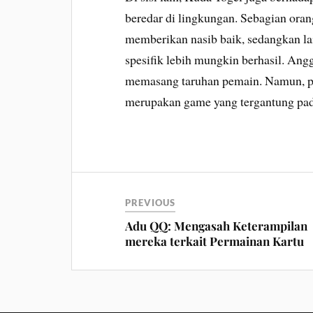
beredar di lingkungan. Sebagian ora
memberikan nasib baik, sedangkan l
spesifik lebih mungkin berhasil. Ang
memasang taruhan pemain. Namun, pe
merupakan game yang tergantung pada 
PREVIOUS
Adu QQ: Mengasah Keterampilan
mereka terkait Permainan Kartu