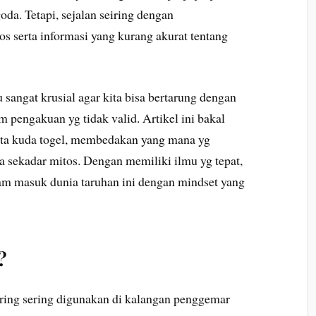
a. Tetapi, sejalan seiring dengan
s serta informasi yang kurang akurat tentang
sangat krusial agar kita bisa bertarung dengan
am pengakuan yg tidak valid. Artikel ini bakal
rta kuda togel, membedakan yang mana yg
 sekadar mitos. Dengan memiliki ilmu yg tepat,
am masuk dunia taruhan ini dengan mindset yang
?
ering sering digunakan di kalangan penggemar