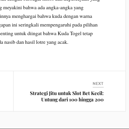
ng meyakini bahwa ada angka-angka yang
ainnya menghargai bahwa kuda dengan warna
gapan ini seringkali mempengaruhi pada pilihan
nting untuk diingat bahwa Kuda Togel tetap
nasib dan hasil lotre yang acak.
NEXT
Strategi Jitu untuk Slot Bet Kecil:
Untung dari 100 hingga 200