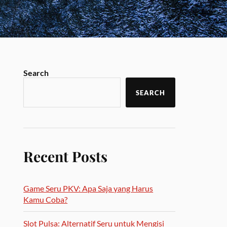
Search
SEARCH
Recent Posts
Game Seru PKV: Apa Saja yang Harus
Kamu Coba?
Slot Pulsa: Alternatif Seru untuk Mengisi