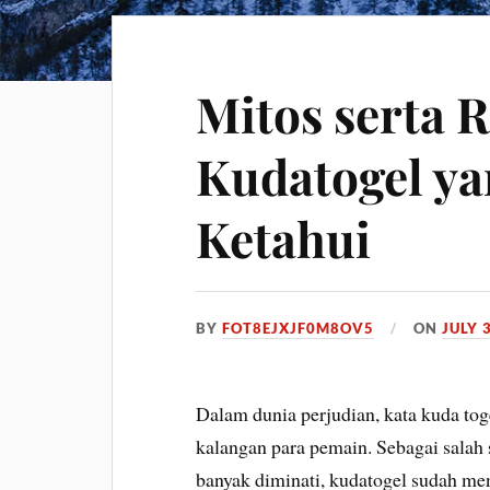
Mitos serta R
Kudatogel ya
Ketahui
BY
FOT8EJXJF0M8OV5
ON
JULY 
Dalam dunia perjudian, kata kuda tog
kalangan para pemain. Sebagai salah 
banyak diminati, kudatogel sudah men