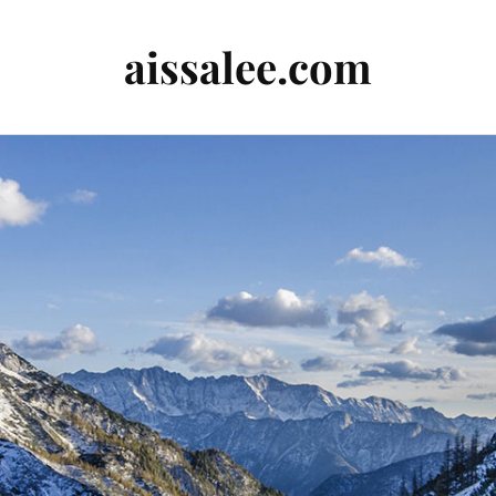
aissalee.com