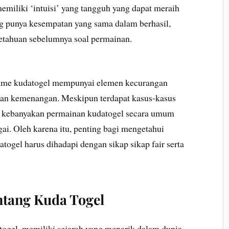
miliki ‘intuisi’ yang tangguh yang dapat meraih
ng punya kesempatan yang sama dalam berhasil,
etahuan sebelumnya soal permainan.
game kudatogel mempunyai elemen kecurangan
kan kemenangan. Meskipun terdapat kasus-kasus
n, kebanyakan permainan kudatogel secara umum
agai. Oleh karena itu, penting bagi mengetahui
togel harus dihadapi dengan sikap sikap fair serta
ntang Kuda Togel
togel, memiliki sejarah yang menarik dalam dunia