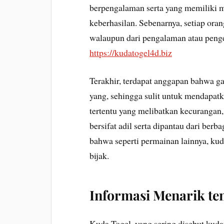
berpengalaman serta yang memiliki me
keberhasilan. Sebenarnya, setiap ora
walaupun dari pengalaman atau peng
https://kudatogel4d.biz
Terakhir, terdapat anggapan bahwa 
yang, sehingga sulit untuk mendapat
tertentu yang melibatkan kecuranga
bersifat adil serta dipantau dari berb
bahwa seperti permainan lainnya, kuda
bijak.
Informasi Menarik te
Kuda Togel, yang sering disebut kuda