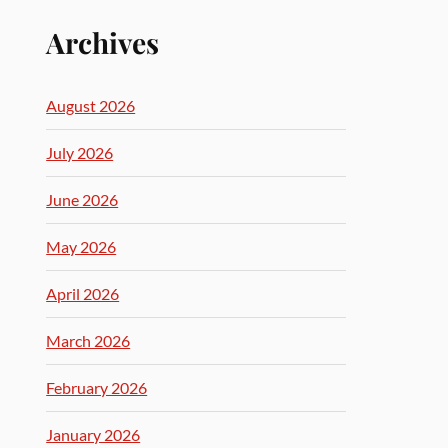
Archives
August 2026
July 2026
June 2026
May 2026
April 2026
March 2026
February 2026
January 2026