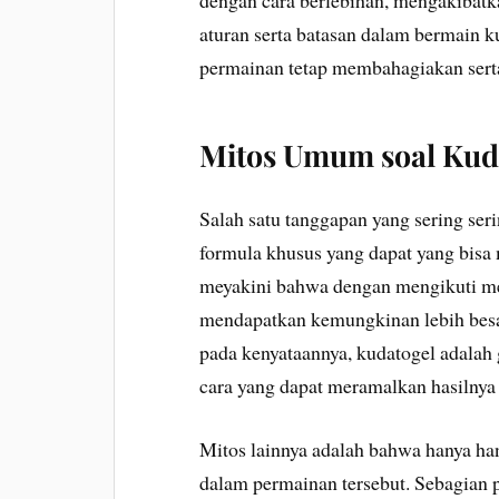
dengan cara berlebihan, mengakibatk
aturan serta batasan dalam bermain 
permainan tetap membahagiakan sert
Mitos Umum soal Kud
Salah satu tanggapan yang sering se
formula khusus yang dapat yang bis
meyakini bahwa dengan mengikuti me
mendapatkan kemungkinan lebih besa
pada kenyataannya, kudatogel adalah 
cara yang dapat meramalkan hasilnya 
Mitos lainnya adalah bahwa hanya ha
dalam permainan tersebut. Sebagian 