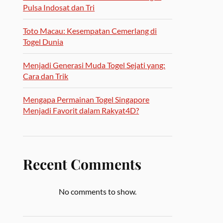
Pulsa Indosat dan Tri
Toto Macau: Kesempatan Cemerlang di
Togel Dunia
Menjadi Generasi Muda Togel Sejati yang:
Cara dan Trik
Mengapa Permainan Togel Singapore
Menjadi Favorit dalam Rakyat4D?
Recent Comments
No comments to show.