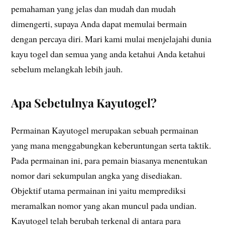
pemahaman yang jelas dan mudah dan mudah
dimengerti, supaya Anda dapat memulai bermain
dengan percaya diri. Mari kami mulai menjelajahi dunia
kayu togel dan semua yang anda ketahui Anda ketahui
sebelum melangkah lebih jauh.
Apa Sebetulnya Kayutogel?
Permainan Kayutogel merupakan sebuah permainan
yang mana menggabungkan keberuntungan serta taktik.
Pada permainan ini, para pemain biasanya menentukan
nomor dari sekumpulan angka yang disediakan.
Objektif utama permainan ini yaitu memprediksi
meramalkan nomor yang akan muncul pada undian.
Kayutogel telah berubah terkenal di antara para