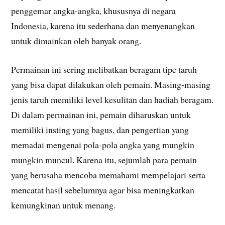
penggemar angka-angka, khususnya di negara
Indonesia, karena itu sederhana dan menyenangkan
untuk dimainkan oleh banyak orang.
Permainan ini sering melibatkan beragam tipe taruh
yang bisa dapat dilakukan oleh pemain. Masing-masing
jenis taruh memiliki level kesulitan dan hadiah beragam.
Di dalam permainan ini, pemain diharuskan untuk
memiliki insting yang bagus, dan pengertian yang
memadai mengenai pola-pola angka yang mungkin
mungkin muncul. Karena itu, sejumlah para pemain
yang berusaha mencoba memahami mempelajari serta
mencatat hasil sebelumnya agar bisa meningkatkan
kemungkinan untuk menang.