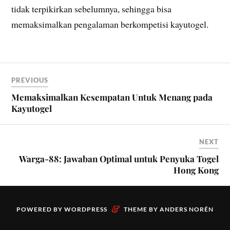
tidak terpikirkan sebelumnya, sehingga bisa
memaksimalkan pengalaman berkompetisi kayutogel.
PREVIOUS
Memaksimalkan Kesempatan Untuk Menang pada
Kayutogel
NEXT
Warga-88: Jawaban Optimal untuk Penyuka Togel
Hong Kong
&
POWERED BY
WORDPRESS
THEME BY
ANDERS NORÉN