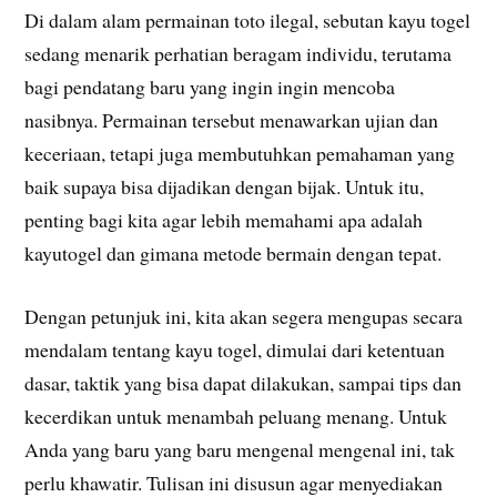
Di dalam alam permainan toto ilegal, sebutan kayu togel
sedang menarik perhatian beragam individu, terutama
bagi pendatang baru yang ingin ingin mencoba
nasibnya. Permainan tersebut menawarkan ujian dan
keceriaan, tetapi juga membutuhkan pemahaman yang
baik supaya bisa dijadikan dengan bijak. Untuk itu,
penting bagi kita agar lebih memahami apa adalah
kayutogel dan gimana metode bermain dengan tepat.
Dengan petunjuk ini, kita akan segera mengupas secara
mendalam tentang kayu togel, dimulai dari ketentuan
dasar, taktik yang bisa dapat dilakukan, sampai tips dan
kecerdikan untuk menambah peluang menang. Untuk
Anda yang baru yang baru mengenal mengenal ini, tak
perlu khawatir. Tulisan ini disusun agar menyediakan