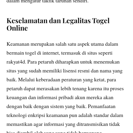
dalam mengatur taktik taruhan sendiri.
Keselamatan dan Legalitas Togel
Online
Keamanan merupakan salah satu aspek utama dalam
bermain togel di internet, termasuk di situs seperti
rakyat4d. Para petaruh diharapkan untuk menemukan
situs yang sudah memiliki lisensi resmi dan nama yang
baik. Melalui keberadaan peraturan yang ketat, para
petaruh dapat merasakan lebih tenang karena itu proses
keuangan dan informasi pribadi akun mereka akan
dengan baik dengan sistem yang baik. Pemanfaatan
teknologi enkripsi keamanan pun adalah standar dalam
memastikan agar informasi yang ditransmisikan tidak
bisa diambil oleh yang yang tidak berwenang.