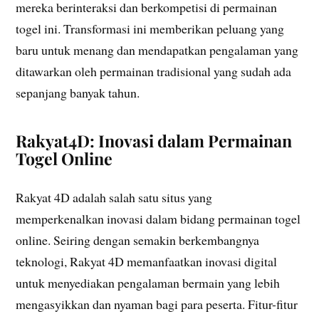
mereka berinteraksi dan berkompetisi di permainan
togel ini. Transformasi ini memberikan peluang yang
baru untuk menang dan mendapatkan pengalaman yang
ditawarkan oleh permainan tradisional yang sudah ada
sepanjang banyak tahun.
Rakyat4D: Inovasi dalam Permainan
Togel Online
Rakyat 4D adalah salah satu situs yang
memperkenalkan inovasi dalam bidang permainan togel
online. Seiring dengan semakin berkembangnya
teknologi, Rakyat 4D memanfaatkan inovasi digital
untuk menyediakan pengalaman bermain yang lebih
mengasyikkan dan nyaman bagi para peserta. Fitur-fitur