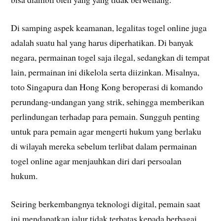
Di samping aspek keamanan, legalitas togel online juga
adalah suatu hal yang harus diperhatikan. Di banyak
negara, permainan togel saja ilegal, sedangkan di tempat
lain, permainan ini dikelola serta diizinkan. Misalnya,
toto Singapura dan Hong Kong beroperasi di komando
perundang-undangan yang strik, sehingga memberikan
perlindungan terhadap para pemain. Sungguh penting
untuk para pemain agar mengerti hukum yang berlaku
di wilayah mereka sebelum terlibat dalam permainan
togel online agar menjauhkan diri dari persoalan
hukum.
Seiring berkembangnya teknologi digital, pemain saat
ini mendapatkan jalur tidak terbatas kepada berbagai