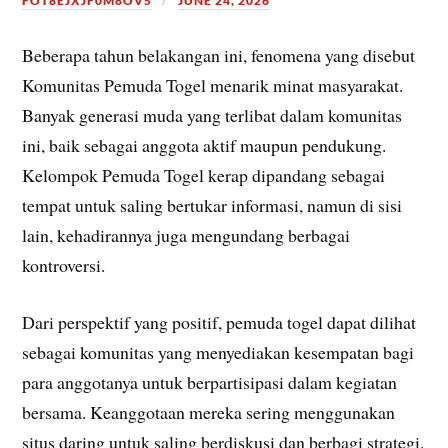
FOT8EJXJF0M8OV5
JUNE 24, 2026
Beberapa tahun belakangan ini, fenomena yang disebut
Komunitas Pemuda Togel menarik minat masyarakat.
Banyak generasi muda yang terlibat dalam komunitas
ini, baik sebagai anggota aktif maupun pendukung.
Kelompok Pemuda Togel kerap dipandang sebagai
tempat untuk saling bertukar informasi, namun di sisi
lain, kehadirannya juga mengundang berbagai
kontroversi.
Dari perspektif yang positif, pemuda togel dapat dilihat
sebagai komunitas yang menyediakan kesempatan bagi
para anggotanya untuk berpartisipasi dalam kegiatan
bersama. Keanggotaan mereka sering menggunakan
situs daring untuk saling berdiskusi dan berbagi strategi.