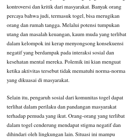
kontroversi dan kritik dari masyarakat. Banyak orang
percaya bahwa judi, termasuk togel, bisa merugikan
orang dan rumah tangga. Melalui potensi tumpukan
utang dan masalah keuangan, kaum muda yang terlibat
dalam kelompok ini kerap menyongsong konsekuensi
negatif yang berdampak pada interaksi sosial dan
kesehatan mental mereka. Polemik ini kian menguat
ketika aktivitas tersebut tidak mematuhi norma-norma
yang dikuasai di masyarakat.
Selain itu, pengaruh sosial dari komunitas togel dapat
terlihat dalam perilaku dan pandangan masyarakat
terhadap pemuda yang ikut. Orang-orang yang terlibat
dalam togel cenderung mendapat stigma negatif dan
dihindari oleh lingkungan lain. Situasi ini mampu