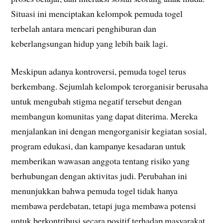
Situasi ini menciptakan kelompok pemuda togel
terbelah antara mencari penghiburan dan
keberlangsungan hidup yang lebih baik lagi.
Meskipun adanya kontroversi, pemuda togel terus
berkembang. Sejumlah kelompok terorganisir berusaha
untuk mengubah stigma negatif tersebut dengan
membangun komunitas yang dapat diterima. Mereka
menjalankan ini dengan mengorganisir kegiatan sosial,
program edukasi, dan kampanye kesadaran untuk
memberikan wawasan anggota tentang risiko yang
berhubungan dengan aktivitas judi. Perubahan ini
menunjukkan bahwa pemuda togel tidak hanya
membawa perdebatan, tetapi juga membawa potensi
untuk berkontribusi secara positif terhadap masyarakat.