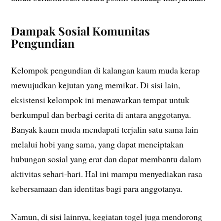
Dampak Sosial Komunitas
Pengundian
Kelompok pengundian di kalangan kaum muda kerap
mewujudkan kejutan yang memikat. Di sisi lain,
eksistensi kelompok ini menawarkan tempat untuk
berkumpul dan berbagi cerita di antara anggotanya.
Banyak kaum muda mendapati terjalin satu sama lain
melalui hobi yang sama, yang dapat menciptakan
hubungan sosial yang erat dan dapat membantu dalam
aktivitas sehari-hari. Hal ini mampu menyediakan rasa
kebersamaan dan identitas bagi para anggotanya.
Namun, di sisi lainnya, kegiatan togel juga mendorong