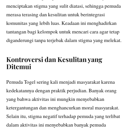
menciptakan stigma yang sulit diatasi, sehingga pemuda
merasa terasing dan kesulitan untuk berintegrasi
komunitas yang lebih luas. Keadaan ini menghadirkan
tantangan bagi kelompok untuk mencari cara agar tetap
diganderungi tanpa terjebak dalam stigma yang melekat.
Kontroversi dan Kesulitan yang
Ditemui
Pemuda Togel sering kali menjadi masyarakat karena
kedekatannya dengan praktik perjudian. Banyak orang
yang bahwa aktivitas ini mungkin menyebabkan
ketergantungan dan menghancurkan moral masyarakat.
Selain itu, stigma negatif terhadap pemuda yang terlibat
dalam aktivitas ini menyebabkan banyak pemuda