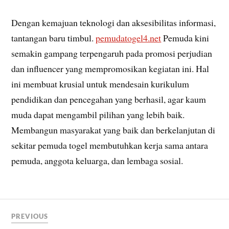
Dengan kemajuan teknologi dan aksesibilitas informasi,
tantangan baru timbul.
pemudatogel4.net
Pemuda kini
semakin gampang terpengaruh pada promosi perjudian
dan influencer yang mempromosikan kegiatan ini. Hal
ini membuat krusial untuk mendesain kurikulum
pendidikan dan pencegahan yang berhasil, agar kaum
muda dapat mengambil pilihan yang lebih baik.
Membangun masyarakat yang baik dan berkelanjutan di
sekitar pemuda togel membutuhkan kerja sama antara
pemuda, anggota keluarga, dan lembaga sosial.
PREVIOUS