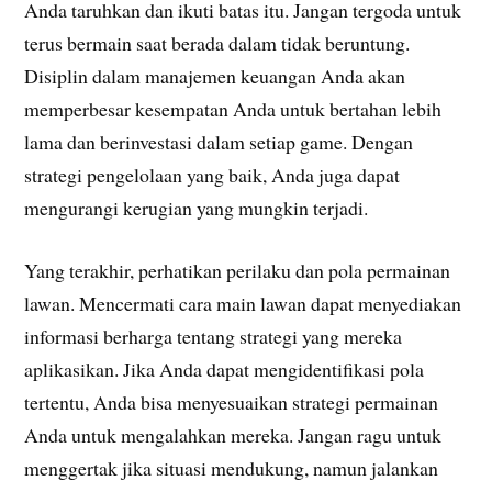
Anda taruhkan dan ikuti batas itu. Jangan tergoda untuk
terus bermain saat berada dalam tidak beruntung.
Disiplin dalam manajemen keuangan Anda akan
memperbesar kesempatan Anda untuk bertahan lebih
lama dan berinvestasi dalam setiap game. Dengan
strategi pengelolaan yang baik, Anda juga dapat
mengurangi kerugian yang mungkin terjadi.
Yang terakhir, perhatikan perilaku dan pola permainan
lawan. Mencermati cara main lawan dapat menyediakan
informasi berharga tentang strategi yang mereka
aplikasikan. Jika Anda dapat mengidentifikasi pola
tertentu, Anda bisa menyesuaikan strategi permainan
Anda untuk mengalahkan mereka. Jangan ragu untuk
menggertak jika situasi mendukung, namun jalankan