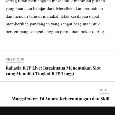
sering tidak meluangkan masa untuk meninjau pilihan
yang buat atau belajar dari. Merefleksikan permainan
dan mencari tahu di manakah letak kesilapan dapat
memberikan pandangan yang sangat berguna untuk
berkembang sebagai anggota permainan poker daring.
PREVIOUS
Rahasia RTP Live: Bagaimana Menentukan Slot
yang Memiliki Tingkat RTP Tinggi
NEXT
WargaPoker: Di Antara Keberuntungan dan Skill