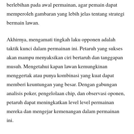
berlebihan pada awal permainan, agar pemain dapat
memperoleh gambaran yang lebih jelas tentang strategi
bermain lawan.
Akhirnya, mengamati tingkah laku opponen adalah
taktik kunci dalam permainan ini. Petaruh yang sukses
akan mampu menyaksikan ciri bertaruh dan tanggapan
musuh. Mengetahui kapan lawan kemungkinan
menggertak atau punya kombinasi yang kuat dapat
memberi keuntungan yang besar. Dengan gabungan
analisis poker, pengelolaan chip, dan observasi oponen,
petaruh dapat meningkatkan level level permainan
mereka dan mengejar kemenangan dalam permainan
ini.