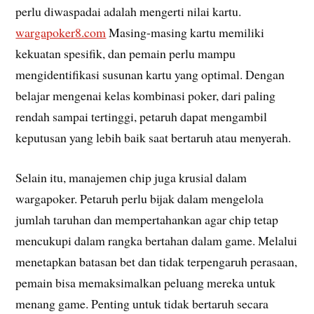
perlu diwaspadai adalah mengerti nilai kartu.
wargapoker8.com
Masing-masing kartu memiliki
kekuatan spesifik, dan pemain perlu mampu
mengidentifikasi susunan kartu yang optimal. Dengan
belajar mengenai kelas kombinasi poker, dari paling
rendah sampai tertinggi, petaruh dapat mengambil
keputusan yang lebih baik saat bertaruh atau menyerah.
Selain itu, manajemen chip juga krusial dalam
wargapoker. Petaruh perlu bijak dalam mengelola
jumlah taruhan dan mempertahankan agar chip tetap
mencukupi dalam rangka bertahan dalam game. Melalui
menetapkan batasan bet dan tidak terpengaruh perasaan,
pemain bisa memaksimalkan peluang mereka untuk
menang game. Penting untuk tidak bertaruh secara