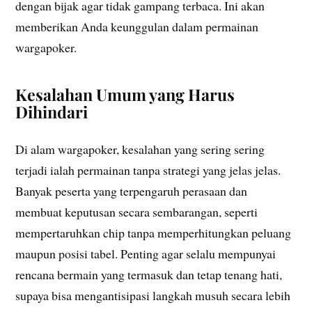
dengan bijak agar tidak gampang terbaca. Ini akan
memberikan Anda keunggulan dalam permainan
wargapoker.
Kesalahan Umum yang Harus
Dihindari
Di alam wargapoker, kesalahan yang sering sering
terjadi ialah permainan tanpa strategi yang jelas jelas.
Banyak peserta yang terpengaruh perasaan dan
membuat keputusan secara sembarangan, seperti
mempertaruhkan chip tanpa memperhitungkan peluang
maupun posisi tabel. Penting agar selalu mempunyai
rencana bermain yang termasuk dan tetap tenang hati,
supaya bisa mengantisipasi langkah musuh secara lebih