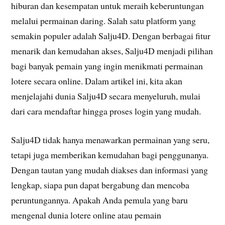
hiburan dan kesempatan untuk meraih keberuntungan
melalui permainan daring. Salah satu platform yang
semakin populer adalah Salju4D. Dengan berbagai fitur
menarik dan kemudahan akses, Salju4D menjadi pilihan
bagi banyak pemain yang ingin menikmati permainan
lotere secara online. Dalam artikel ini, kita akan
menjelajahi dunia Salju4D secara menyeluruh, mulai
dari cara mendaftar hingga proses login yang mudah.
Salju4D tidak hanya menawarkan permainan yang seru,
tetapi juga memberikan kemudahan bagi penggunanya.
Dengan tautan yang mudah diakses dan informasi yang
lengkap, siapa pun dapat bergabung dan mencoba
peruntungannya. Apakah Anda pemula yang baru
mengenal dunia lotere online atau pemain