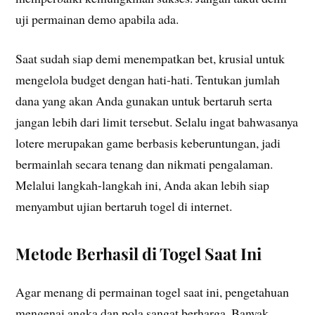
uji permainan demo apabila ada.
Saat sudah siap demi menempatkan bet, krusial untuk
mengelola budget dengan hati-hati. Tentukan jumlah
dana yang akan Anda gunakan untuk bertaruh serta
jangan lebih dari limit tersebut. Selalu ingat bahwasanya
lotere merupakan game berbasis keberuntungan, jadi
bermainlah secara tenang dan nikmati pengalaman.
Melalui langkah-langkah ini, Anda akan lebih siap
menyambut ujian bertaruh togel di internet.
Metode Berhasil di Togel Saat Ini
Agar menang di permainan togel saat ini, pengetahuan
mengenai angka dan pola sangat berharga. Banyak