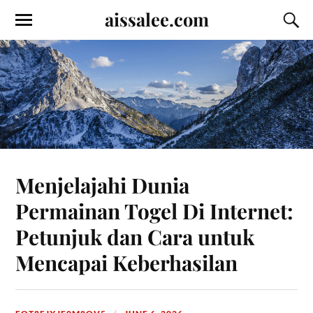
aissalee.com
Menjelajahi Dunia
Permainan Togel Di Internet:
Petunjuk dan Cara untuk
Mencapai Keberhasilan