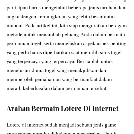
partisipan harus mengetahui beberapa jenis taruhan dan
angka dengan kemungkinan yang lebih besar untuk
muncul. Pada artikel ini, kita siap menguraikan beragam
metode untuk menambah peluang Anda dalam bermain
permainan togel, serta menjelaskan aspek-aspek penting
yang perlu harus diperhatikan saat memilih situs togel
yang terpercaya yang terpercaya. Bersiaplah untuk
menelusuri dunia togel yang menakjubkan dan
memperoleh pemahaman yang bermanfaat dalam
meraih keberhasilan dalam permainan tersebut.
Arahan Bermain Lotere Di Internet
Lotere di internet sudah menjadi sebuah jenis game
yang sangat populer di kalangan masyarakat. Untuk