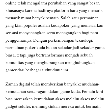
online telah mengalami perubahan yang sangat besar,
khususnya karena hadirnya platform baru yang menarik
menarik minat banyak pemain. Salah satu permainan
yang kian populer adalah kudapoker, yang menawarkan
sensasi menyenangkan serta menegangkan bagi para
penggemarnya. Dengan perkembangan teknologi,
permainan poker kuda bukan sekadar jadi sekadar game
biasa, tetapi juga bertransformasi menjadi sebuah
komunitas yang menghubungkan menghubungkan
gamer dari berbagai sudut dunia ini.
Zaman digital telah memberikan banyak kemudahan-
kemudahan serta ragam dalam game kuda. Pemain kini
bisa merasakan kemudahan akses melalui akses melalui
gadget seluler, memungkinkan mereka untuk bermain