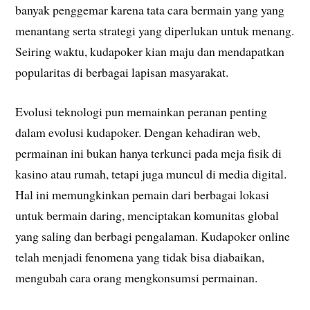
banyak penggemar karena tata cara bermain yang yang
menantang serta strategi yang diperlukan untuk menang.
Seiring waktu, kudapoker kian maju dan mendapatkan
popularitas di berbagai lapisan masyarakat.
Evolusi teknologi pun memainkan peranan penting
dalam evolusi kudapoker. Dengan kehadiran web,
permainan ini bukan hanya terkunci pada meja fisik di
kasino atau rumah, tetapi juga muncul di media digital.
Hal ini memungkinkan pemain dari berbagai lokasi
untuk bermain daring, menciptakan komunitas global
yang saling dan berbagi pengalaman. Kudapoker online
telah menjadi fenomena yang tidak bisa diabaikan,
mengubah cara orang mengkonsumsi permainan.