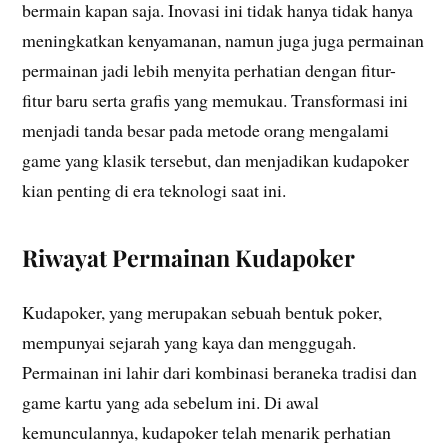
bermain kapan saja. Inovasi ini tidak hanya tidak hanya
meningkatkan kenyamanan, namun juga juga permainan
permainan jadi lebih menyita perhatian dengan fitur-
fitur baru serta grafis yang memukau. Transformasi ini
menjadi tanda besar pada metode orang mengalami
game yang klasik tersebut, dan menjadikan kudapoker
kian penting di era teknologi saat ini.
Riwayat Permainan Kudapoker
Kudapoker, yang merupakan sebuah bentuk poker,
mempunyai sejarah yang kaya dan menggugah.
Permainan ini lahir dari kombinasi beraneka tradisi dan
game kartu yang ada sebelum ini. Di awal
kemunculannya, kudapoker telah menarik perhatian