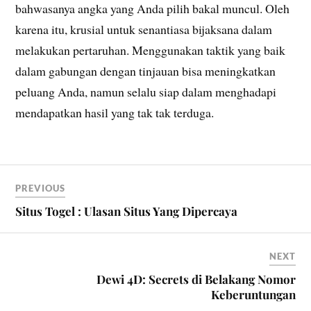
bahwasanya angka yang Anda pilih bakal muncul. Oleh
karena itu, krusial untuk senantiasa bijaksana dalam
melakukan pertaruhan. Menggunakan taktik yang baik
dalam gabungan dengan tinjauan bisa meningkatkan
peluang Anda, namun selalu siap dalam menghadapi
mendapatkan hasil yang tak tak terduga.
PREVIOUS
Situs Togel : Ulasan Situs Yang Dipercaya
NEXT
Dewi 4D: Secrets di Belakang Nomor
Keberuntungan