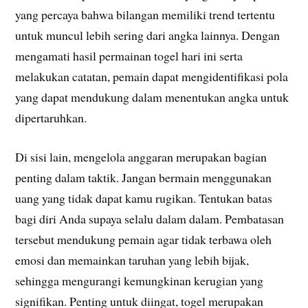
yang percaya bahwa bilangan memiliki trend tertentu
untuk muncul lebih sering dari angka lainnya. Dengan
mengamati hasil permainan togel hari ini serta
melakukan catatan, pemain dapat mengidentifikasi pola
yang dapat mendukung dalam menentukan angka untuk
dipertaruhkan.
Di sisi lain, mengelola anggaran merupakan bagian
penting dalam taktik. Jangan bermain menggunakan
uang yang tidak dapat kamu rugikan. Tentukan batas
bagi diri Anda supaya selalu dalam dalam. Pembatasan
tersebut mendukung pemain agar tidak terbawa oleh
emosi dan memainkan taruhan yang lebih bijak,
sehingga mengurangi kemungkinan kerugian yang
signifikan. Penting untuk diingat, togel merupakan