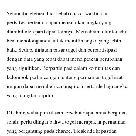
Selain itu, elemen luar sebab cuaca, waktu, dan
peristiwa tertentu dapat menentukan angka yang
diambil oleh partisipan lainnya. Memahami alur tersebut
bisa menolong anda untuk memilih angka yang lebih
baik. Setiap, tinjauan pasar togel dan berpartisipasi
dengan data yang tepat dapat menciptakan perubahan
yang signifikan. Berpartisipasi dalam komunitas dan
kelompok perbincangan tentang permainan togel saat
ini pun dapat memberikan inspirasi serta ide bagi angka
yang mungkin dipilih.
Di akhir, walaupun ulasan tersebut dapat amat berguna,
selalu perlu diingat bahwa togel merupakan permainan
yang bergantung pada chance. Tidak ada kepastian