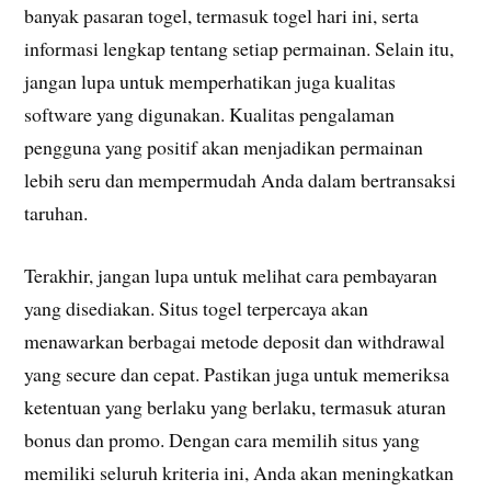
banyak pasaran togel, termasuk togel hari ini, serta
informasi lengkap tentang setiap permainan. Selain itu,
jangan lupa untuk memperhatikan juga kualitas
software yang digunakan. Kualitas pengalaman
pengguna yang positif akan menjadikan permainan
lebih seru dan mempermudah Anda dalam bertransaksi
taruhan.
Terakhir, jangan lupa untuk melihat cara pembayaran
yang disediakan. Situs togel terpercaya akan
menawarkan berbagai metode deposit dan withdrawal
yang secure dan cepat. Pastikan juga untuk memeriksa
ketentuan yang berlaku yang berlaku, termasuk aturan
bonus dan promo. Dengan cara memilih situs yang
memiliki seluruh kriteria ini, Anda akan meningkatkan