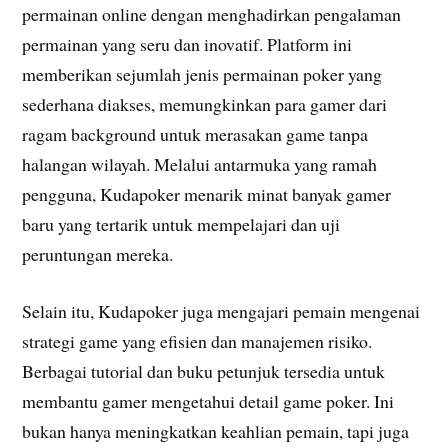
permainan online dengan menghadirkan pengalaman
permainan yang seru dan inovatif. Platform ini
memberikan sejumlah jenis permainan poker yang
sederhana diakses, memungkinkan para gamer dari
ragam background untuk merasakan game tanpa
halangan wilayah. Melalui antarmuka yang ramah
pengguna, Kudapoker menarik minat banyak gamer
baru yang tertarik untuk mempelajari dan uji
peruntungan mereka.
Selain itu, Kudapoker juga mengajari pemain mengenai
strategi game yang efisien dan manajemen risiko.
Berbagai tutorial dan buku petunjuk tersedia untuk
membantu gamer mengetahui detail game poker. Ini
bukan hanya meningkatkan keahlian pemain, tapi juga