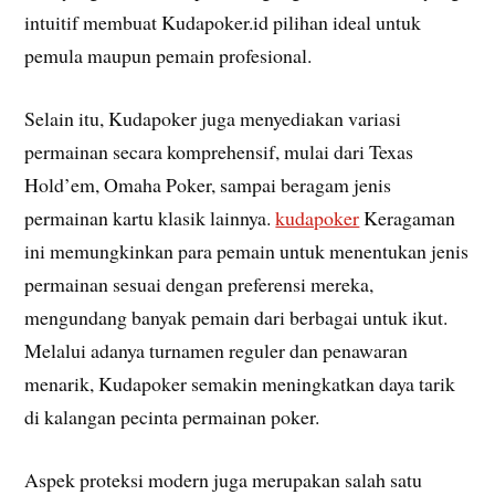
intuitif membuat Kudapoker.id pilihan ideal untuk
pemula maupun pemain profesional.
Selain itu, Kudapoker juga menyediakan variasi
permainan secara komprehensif, mulai dari Texas
Hold’em, Omaha Poker, sampai beragam jenis
permainan kartu klasik lainnya.
kudapoker
Keragaman
ini memungkinkan para pemain untuk menentukan jenis
permainan sesuai dengan preferensi mereka,
mengundang banyak pemain dari berbagai untuk ikut.
Melalui adanya turnamen reguler dan penawaran
menarik, Kudapoker semakin meningkatkan daya tarik
di kalangan pecinta permainan poker.
Aspek proteksi modern juga merupakan salah satu