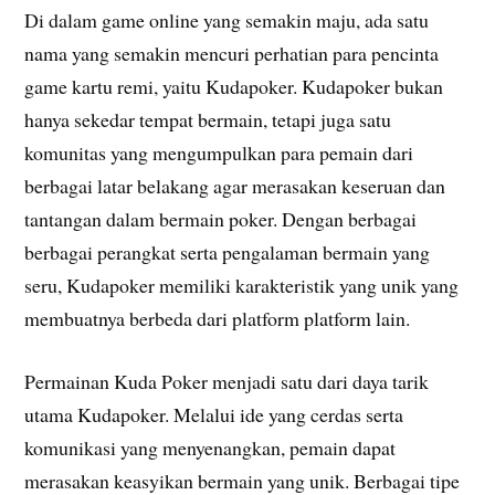
Di dalam game online yang semakin maju, ada satu
nama yang semakin mencuri perhatian para pencinta
game kartu remi, yaitu Kudapoker. Kudapoker bukan
hanya sekedar tempat bermain, tetapi juga satu
komunitas yang mengumpulkan para pemain dari
berbagai latar belakang agar merasakan keseruan dan
tantangan dalam bermain poker. Dengan berbagai
berbagai perangkat serta pengalaman bermain yang
seru, Kudapoker memiliki karakteristik yang unik yang
membuatnya berbeda dari platform platform lain.
Permainan Kuda Poker menjadi satu dari daya tarik
utama Kudapoker. Melalui ide yang cerdas serta
komunikasi yang menyenangkan, pemain dapat
merasakan keasyikan bermain yang unik. Berbagai tipe