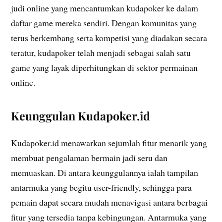
judi online yang mencantumkan kudapoker ke dalam
daftar game mereka sendiri. Dengan komunitas yang
terus berkembang serta kompetisi yang diadakan secara
teratur, kudapoker telah menjadi sebagai salah satu
game yang layak diperhitungkan di sektor permainan
online.
Keunggulan Kudapoker.id
Kudapoker.id menawarkan sejumlah fitur menarik yang
membuat pengalaman bermain jadi seru dan
memuaskan. Di antara keunggulannya ialah tampilan
antarmuka yang begitu user-friendly, sehingga para
pemain dapat secara mudah menavigasi antara berbagai
fitur yang tersedia tanpa kebingungan. Antarmuka yang