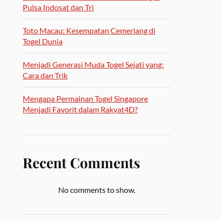
Pulsa Indosat dan Tri
Toto Macau: Kesempatan Cemerlang di
Togel Dunia
Menjadi Generasi Muda Togel Sejati yang:
Cara dan Trik
Mengapa Permainan Togel Singapore
Menjadi Favorit dalam Rakyat4D?
Recent Comments
No comments to show.