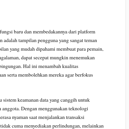
 fungsi baru dan membedakannya dari platform
lan adalah tampilan pengguna yang sangat teman
mpilan yang mudah dipahami membuat para pemain,
ngalaman, dapat secepat mungkin menemukan
bingungan. Hal ini menambah kualitas
han serta membolehkan mereka agar berfokus
u sistem keamanan data yang canggih untuk
an anggota. Dengan menggunakan teknologi
 merasa nyaman saat menjalankan transaksi
ni tidak cuma menyediakan perlindungan, melainkan