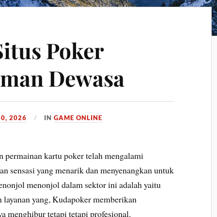
itus Poker
Zaman Dewasa
0, 2026
IN
GAME ONLINE
an permainan kartu poker telah mengalami
kan sensasi yang menarik dan menyenangkan untuk
enonjol menonjol dalam sektor ini adalah yaitu
n layanan yang, Kudapoker memberikan
 menghibur tetapi tetapi profesional.