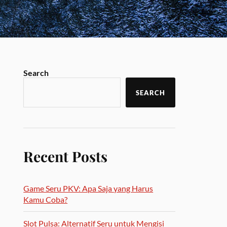
Search
SEARCH
Recent Posts
Game Seru PKV: Apa Saja yang Harus
Kamu Coba?
Slot Pulsa: Alternatif Seru untuk Mengisi