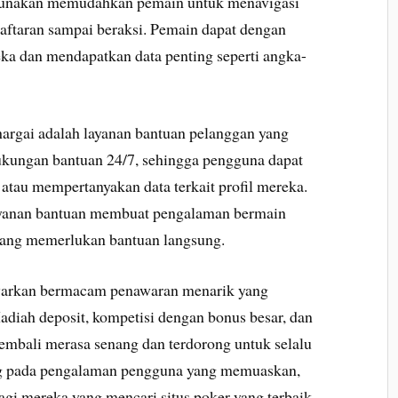
gunakan memudahkan pemain untuk menavigasi
aftaran sampai beraksi. Pemain dapat dengan
eka dan mendapatkan data penting seperti angka-
argai adalah layanan bantuan pelanggan yang
kungan bantuan 24/7, sehingga pengguna dapat
atau mempertanyakan data terkait profil mereka.
layanan bantuan membuat pengalaman bermain
i yang memerlukan bantuan langsung.
warkan bermacam penawaran menarik yang
iah deposit, kompetisi dengan bonus besar, dan
embali merasa senang dan terdorong untuk selalu
ng pada pengalaman pengguna yang memuaskan,
i mereka yang mencari situs poker yang terbaik