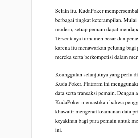
Selain itu, KudaPoker mempersembahk
berbagai tingkat keterampilan. Mulai 
modern, setiap pemain dapat mendapa
Tersedianya turnamen besar dan penawa
karena itu menawarkan peluang bagi
mereka serta berkompetisi dalam mer
Keunggulan selanjutnya yang perlu di
Kuda Poker. Platform ini menggunaka
data serta transaksi pemain. Dengan
KudaPoker memastikan bahwa penggu
khawatir mengenai keamanan data pri
keyakinan bagi para pemain untuk men
ini.