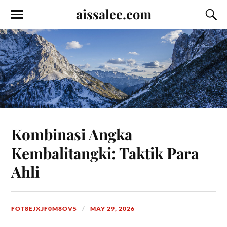
aissalee.com
Kombinasi Angka
Kembalitangki: Taktik Para
Ahli
FOT8EJXJF0M8OV5
MAY 29, 2026