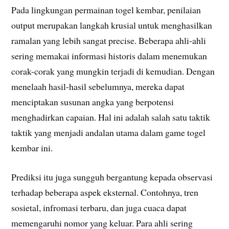
Pada lingkungan permainan togel kembar, penilaian
output merupakan langkah krusial untuk menghasilkan
ramalan yang lebih sangat precise. Beberapa ahli-ahli
sering memakai informasi historis dalam menemukan
corak-corak yang mungkin terjadi di kemudian. Dengan
menelaah hasil-hasil sebelumnya, mereka dapat
menciptakan susunan angka yang berpotensi
menghadirkan capaian. Hal ini adalah salah satu taktik
taktik yang menjadi andalan utama dalam game togel
kembar ini.
Prediksi itu juga sungguh bergantung kepada observasi
terhadap beberapa aspek eksternal. Contohnya, tren
sosietal, infromasi terbaru, dan juga cuaca dapat
memengaruhi nomor yang keluar. Para ahli sering