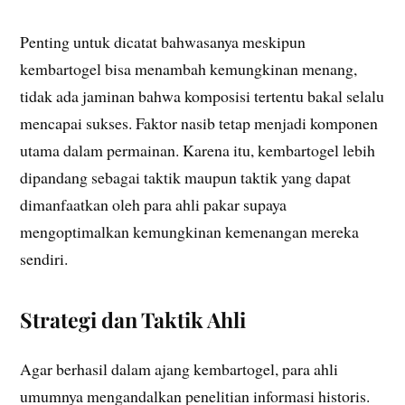
Penting untuk dicatat bahwasanya meskipun
kembartogel bisa menambah kemungkinan menang,
tidak ada jaminan bahwa komposisi tertentu bakal selalu
mencapai sukses. Faktor nasib tetap menjadi komponen
utama dalam permainan. Karena itu, kembartogel lebih
dipandang sebagai taktik maupun taktik yang dapat
dimanfaatkan oleh para ahli pakar supaya
mengoptimalkan kemungkinan kemenangan mereka
sendiri.
Strategi dan Taktik Ahli
Agar berhasil dalam ajang kembartogel, para ahli
umumnya mengandalkan penelitian informasi historis.