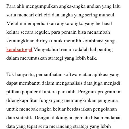
Para ahli mengumpulkan angka-angka undian yang lalu
serta mencari ciri-ciri dan angka yang sering muncul.
Melalui memperhatikan angka-angka yang berhasil
keluar secara reguler, para pemain bisa menambah
kemungkinan dirinya untuk memilih kombinasi yang.
kembartogel
Mengetahui tren ini adalah hal penting
dalam merumuskan strategi yang lebih baik.
Tak hanya itu, pemanfaatan software atau aplikasi yang
dapat membantu dalam menganalisis data juga menjadi
pilihan populer di antara para ahli. Program-program ini
dilengkapi fitur fungsi yang memungkinkan pengguna
untuk menebak angka keluar berdasarkan pengolahan
data statistik. Dengan dukungan, pemain bisa mendapat
data yang tepat serta merancang strategi yang lebih