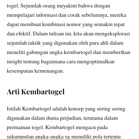
togel. Sejumlah orang meyakini bahwa dengan
mempelajari informasi dan corak sebelumnya, mereka
dapat membuat kombinasi nomor yang semakin tepat
dan efektif. Dalam tulisan ini, kita akan mengeksplorasi
sejumlah taktik yang digunakan oleh para ahli dalam
meneliti gabungan angka kembartogel dan memberikan
insight tentang bagaimana cara mengoptimalkan
kesempatan kemenangan.
Arti Kembartogel
Istilah Kembartogel adalah konsep yang sering sering
digunakan dalam dunia perjudian, terutama dalam
permainan togel. Kembartogel mengacu pada
sekumpulan angka-angka yg memiliki pola tertentu