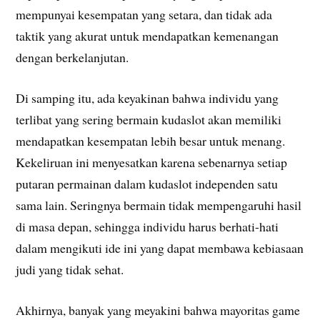
mempunyai kesempatan yang setara, dan tidak ada
taktik yang akurat untuk mendapatkan kemenangan
dengan berkelanjutan.
Di samping itu, ada keyakinan bahwa individu yang
terlibat yang sering bermain kudaslot akan memiliki
mendapatkan kesempatan lebih besar untuk menang.
Kekeliruan ini menyesatkan karena sebenarnya setiap
putaran permainan dalam kudaslot independen satu
sama lain. Seringnya bermain tidak mempengaruhi hasil
di masa depan, sehingga individu harus berhati-hati
dalam mengikuti ide ini yang dapat membawa kebiasaan
judi yang tidak sehat.
Akhirnya, banyak yang meyakini bahwa mayoritas game