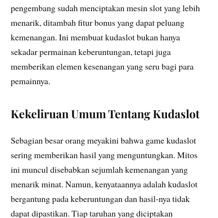
pengembang sudah menciptakan mesin slot yang lebih
menarik, ditambah fitur bonus yang dapat peluang
kemenangan. Ini membuat kudaslot bukan hanya
sekadar permainan keberuntungan, tetapi juga
memberikan elemen kesenangan yang seru bagi para
pemainnya.
Kekeliruan Umum Tentang Kudaslot
Sebagian besar orang meyakini bahwa game kudaslot
sering memberikan hasil yang menguntungkan. Mitos
ini muncul disebabkan sejumlah kemenangan yang
menarik minat. Namun, kenyataannya adalah kudaslot
bergantung pada keberuntungan dan hasil-nya tidak
dapat dipastikan. Tiap taruhan yang diciptakan