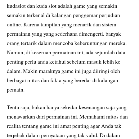
kudaslot dan kuda slot adalah game yang semakin
semakin terkenal di kalangan penggemar perjudian
online. Karena tampilan yang menarik dan sistem
permainan yang yang sederhana dimengerti, banyak
orang tertarik dalam mencoba keberuntungan mereka.
Namun, di keseruan permainan ini, ada sejumlah data
penting perlu anda ketahui sebelum masuk lebih ke
dalam. Makin maraknya game ini juga diiringi oleh
berbagai mitos dan fakta yang beredar di kalangan
pemain.
Tentu saja, bukan hanya sekedar kesenangan saja yang
menawarkan dari permainan ini. Memahami mitos dan
realita tentang game ini amat penting agar Anda tak
terjebak dalam pernyataan yang tak valid. Di dalam