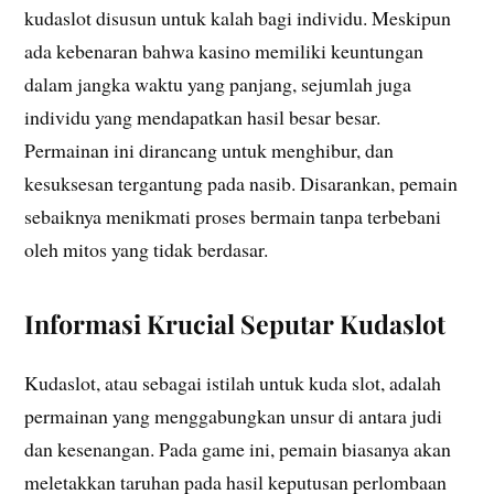
kudaslot disusun untuk kalah bagi individu. Meskipun
ada kebenaran bahwa kasino memiliki keuntungan
dalam jangka waktu yang panjang, sejumlah juga
individu yang mendapatkan hasil besar besar.
Permainan ini dirancang untuk menghibur, dan
kesuksesan tergantung pada nasib. Disarankan, pemain
sebaiknya menikmati proses bermain tanpa terbebani
oleh mitos yang tidak berdasar.
Informasi Krucial Seputar Kudaslot
Kudaslot, atau sebagai istilah untuk kuda slot, adalah
permainan yang menggabungkan unsur di antara judi
dan kesenangan. Pada game ini, pemain biasanya akan
meletakkan taruhan pada hasil keputusan perlombaan