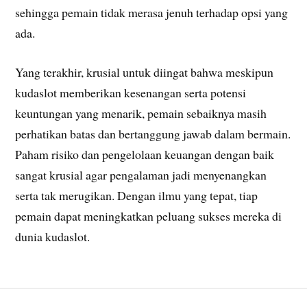
sehingga pemain tidak merasa jenuh terhadap opsi yang
ada.
Yang terakhir, krusial untuk diingat bahwa meskipun
kudaslot memberikan kesenangan serta potensi
keuntungan yang menarik, pemain sebaiknya masih
perhatikan batas dan bertanggung jawab dalam bermain.
Paham risiko dan pengelolaan keuangan dengan baik
sangat krusial agar pengalaman jadi menyenangkan
serta tak merugikan. Dengan ilmu yang tepat, tiap
pemain dapat meningkatkan peluang sukses mereka di
dunia kudaslot.