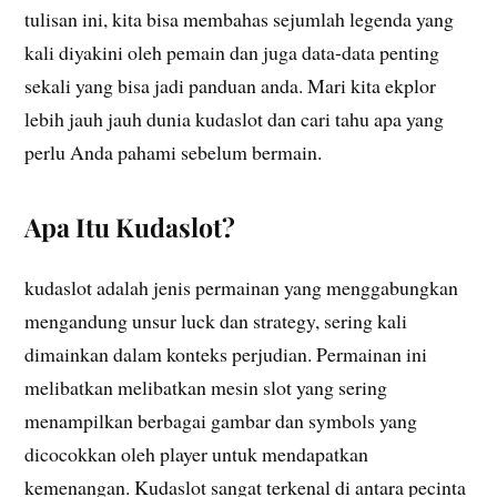
tulisan ini, kita bisa membahas sejumlah legenda yang
kali diyakini oleh pemain dan juga data-data penting
sekali yang bisa jadi panduan anda. Mari kita ekplor
lebih jauh jauh dunia kudaslot dan cari tahu apa yang
perlu Anda pahami sebelum bermain.
Apa Itu Kudaslot?
kudaslot adalah jenis permainan yang menggabungkan
mengandung unsur luck dan strategy, sering kali
dimainkan dalam konteks perjudian. Permainan ini
melibatkan melibatkan mesin slot yang sering
menampilkan berbagai gambar dan symbols yang
dicocokkan oleh player untuk mendapatkan
kemenangan. Kudaslot sangat terkenal di antara pecinta