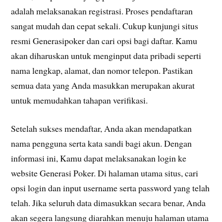
adalah melaksanakan registrasi. Proses pendaftaran
sangat mudah dan cepat sekali. Cukup kunjungi situs
resmi Generasipoker dan cari opsi bagi daftar. Kamu
akan diharuskan untuk menginput data pribadi seperti
nama lengkap, alamat, dan nomor telepon. Pastikan
semua data yang Anda masukkan merupakan akurat
untuk memudahkan tahapan verifikasi.
Setelah sukses mendaftar, Anda akan mendapatkan
nama pengguna serta kata sandi bagi akun. Dengan
informasi ini, Kamu dapat melaksanakan login ke
website Generasi Poker. Di halaman utama situs, cari
opsi login dan input username serta password yang telah
telah. Jika seluruh data dimasukkan secara benar, Anda
akan segera langsung diarahkan menuju halaman utama