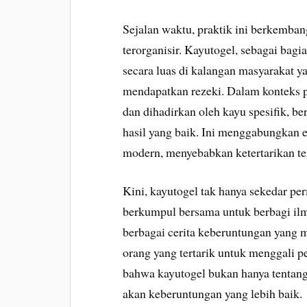
Sejalan waktu, praktik ini berkemban
terorganisir. Kayutogel, sebagai bag
secara luas di kalangan masyarakat 
mendapatkan rezeki. Dalam konteks 
dan dihadirkan oleh kayu spesifik, 
hasil yang baik. Ini menggabungkan e
modern, menyebabkan ketertarikan ter
Kini, kayutogel tak hanya sekedar per
berkumpul bersama untuk berbagi ilm
berbagai cerita keberuntungan yang 
orang yang tertarik untuk menggali 
bahwa kayutogel bukan hanya tentang 
akan keberuntungan yang lebih baik.