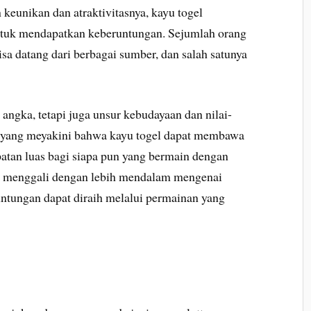
eunikan dan atraktivitasnya, kayu togel
tuk mendapatkan keberuntungan. Sejumlah orang
a datang dari berbagai sumber, dan salah satunya
angka, tetapi juga unsur kebudayaan dan nilai-
r yang meyakini bahwa kayu togel dapat membawa
an luas bagi siapa pun yang bermain dengan
kan menggali dengan lebih mendalam mengenai
untungan dapat diraih melalui permainan yang