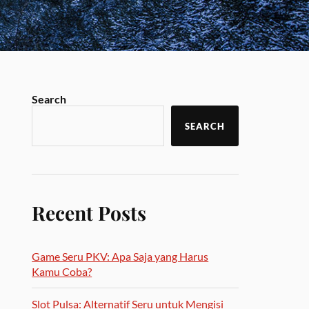
Search
SEARCH
Recent Posts
Game Seru PKV: Apa Saja yang Harus
Kamu Coba?
Slot Pulsa: Alternatif Seru untuk Mengisi