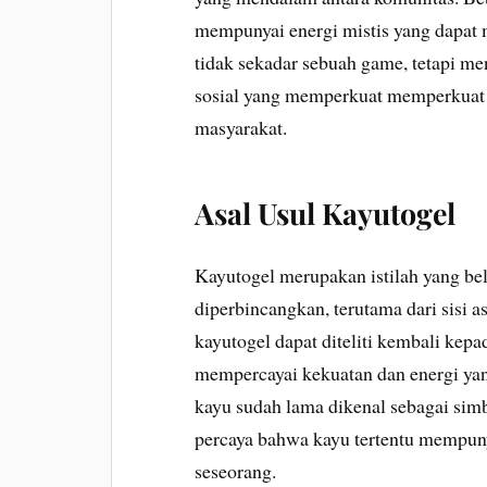
mempunyai energi mistis yang dapat 
tidak sekadar sebuah game, tetapi men
sosial yang memperkuat memperkuat
masyarakat.
Asal Usul Kayutogel
Kayutogel merupakan istilah yang bel
diperbincangkan, terutama dari sisi a
kayutogel dapat diteliti kembali kep
mempercayai kekuatan dan energi yan
kayu sudah lama dikenal sebagai sim
percaya bahwa kayu tertentu mempuny
seseorang.