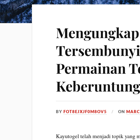
Mengungkap 
Tersembunyi
Permainan T
Keberuntun
BY
FOT8EJXJF0M8OV5
ON
MARCH
Kayutogel telah menjadi topik yang m