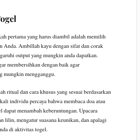
ogel
kah pertama yang harus diambil adalah memilih
an Anda. Ambillah kayu dengan sifat dan corak
ngaruhi output yang mungkin anda dapatkan.
agar membersihkan dengan baik agar
ang mungkin mengganggu.
uah ritual dan cara khusus yang sesuai berdasarkan
kali individu percaya bahwa membaca doa atau
el dapat menambah keberuntungan. Upacara
 lilin, mengatur suasana keunikan, dan apalagi
a di aktivitas togel.