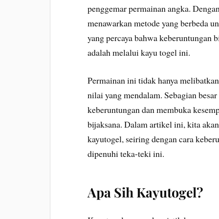
penggemar permainan angka. Dengan k
menawarkan metode yang berbeda un
yang percaya bahwa keberuntungan bis
adalah melalui kayu togel ini.
Permainan ini tidak hanya melibatkan 
nilai yang mendalam. Sebagian besa
keberuntungan dan membuka kesempat
bijaksana. Dalam artikel ini, kita a
kayutogel, seiring dengan cara keber
dipenuhi teka-teki ini.
Apa Sih Kayutogel?