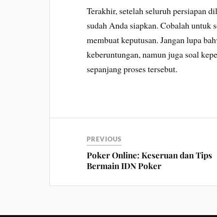
Terakhir, setelah seluruh persiapan d
sudah Anda siapkan. Cobalah untuk se
membuat keputusan. Jangan lupa bah
keberuntungan, namun juga soal keper
sepanjang proses tersebut.
PREVIOUS
Poker Online: Keseruan dan Tips
Bermain IDN Poker