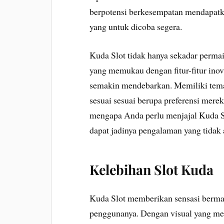
berpotensi berkesempatan mendapatka
yang untuk dicoba segera.
Kuda Slot tidak hanya sekadar perma
yang memukau dengan fitur-fitur inov
semakin mendebarkan. Memiliki tema
sesuai sesuai berupa preferensi mereka
mengapa Anda perlu menjajal Kuda S
dapat jadinya pengalaman yang tidak 
Kelebihan Slot Kuda
Kuda Slot memberikan sensasi berma
penggunanya. Dengan visual yang men