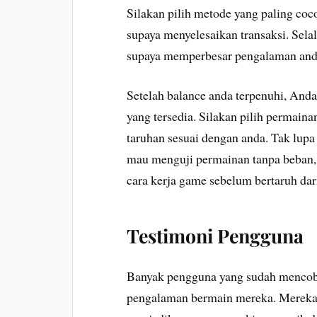
Silakan pilih metode yang paling coc
supaya menyelesaikan transaksi. Sela
supaya memperbesar pengalaman and
Setelah balance anda terpenuhi, And
yang tersedia. Silakan pilih permain
taruhan sesuai dengan anda. Tak lupa
mau menguji permainan tanpa beban,
cara kerja game sebelum bertaruh dar
Testimoni Pengguna
Banyak pengguna yang sudah mencoba
pengalaman bermain mereka. Mereka m