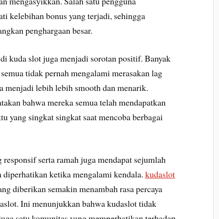
an mengasyikkan. Salah satu pengguna
i kelebihan bonus yang terjadi, sehingga
ngkan penghargaan besar.
di kuda slot juga menjadi sorotan positif. Banyak
semua tidak pernah mengalami merasakan lag
a menjadi lebih lebih smooth dan menarik.
atakan bahwa mereka semua telah mendapatkan
u yang singkat singkat saat mencoba berbagai
g responsif serta ramah juga mendapat sejumlah
n diperhatikan ketika mengalami kendala.
kudaslot
yang diberikan semakin menambah rasa percaya
aslot. Ini menunjukkan bahwa kudaslot tidak
juga satu komunitas yang memperhatikan terhadap