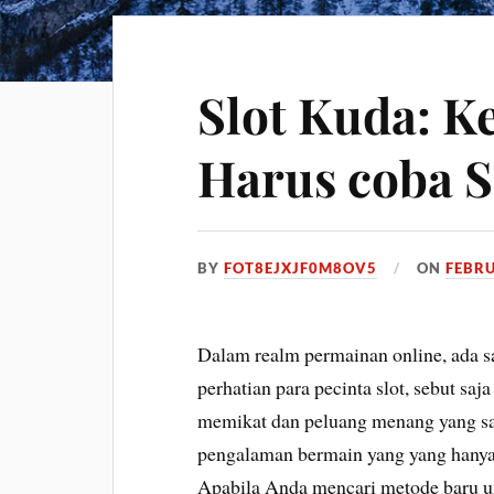
Slot Kuda: 
Harus coba 
BY
FOT8EJXJF0M8OV5
ON
FEBRU
Dalam realm permainan online, ada s
perhatian para pecinta slot, sebut sa
memikat dan peluang menang yang s
pengalaman bermain yang yang hanya
Apabila Anda mencari metode baru u