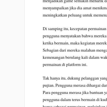
menjadikan game semakin menarik d
menyampaikan jika dia amat menikmat
meningkatkan peluang untuk memena
Di samping itu, kecepatan permainan 
pengguna menyatakan bahwa mereka 
ketika bermain, maka kegiatan merek
Sebagian dari mereka malahan meng
kemenangan berulang kali dalam wakt
permainan di platform ini.
Tak hanya itu, dukung pelanggan yan
pujian. Pengguna merasa dihargai da
Para pengguna merasa jika bantuan 
pengguna dalam terus bermain di kud
hanya sebagai permainan, melainkan 