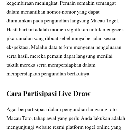
kegembiraan meningkat. Pemain semakin semangat
dalam menantikan nomor-nomor yang dapat
diumumkan pada pengundian langsung Macau Togel.
Hasil hari ini adalah momen signifikan untuk mengecek
jika ramalan yang dibuat sebelumnya berjalan sesuai
ekspektasi. Melalui data terkini mengenai pengeluaran
serta hasil, mereka pemain dapat langsung menilai
taktik mereka serta mempersiapkan dalam
mempersiapkan pengundian berikutnya.
Cara Partisipasi Live Draw
Agar berpartisipasi dalam pengundian langsung toto
Macau Toto, tahap awal yang perlu Anda lakukan adalah
mengunjungi website resmi platform togel online yang