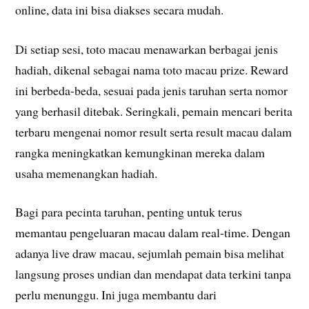
online, data ini bisa diakses secara mudah.
Di setiap sesi, toto macau menawarkan berbagai jenis
hadiah, dikenal sebagai nama toto macau prize. Reward
ini berbeda-beda, sesuai pada jenis taruhan serta nomor
yang berhasil ditebak. Seringkali, pemain mencari berita
terbaru mengenai nomor result serta result macau dalam
rangka meningkatkan kemungkinan mereka dalam
usaha memenangkan hadiah.
Bagi para pecinta taruhan, penting untuk terus
memantau pengeluaran macau dalam real-time. Dengan
adanya live draw macau, sejumlah pemain bisa melihat
langsung proses undian dan mendapat data terkini tanpa
perlu menunggu. Ini juga membantu dari