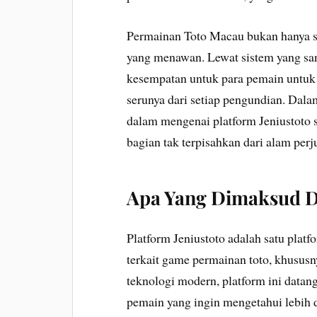
Permainan Toto Macau bukan hanya s
yang menawan. Lewat sistem yang sang
kesempatan untuk para pemain untuk
serunya dari setiap pengundian. Dalam
dalam mengenai platform Jeniustoto
bagian tak terpisahkan dari alam perj
Apa Yang Dimaksud De
Platform Jeniustoto adalah satu plat
terkait game permainan toto, khusus
teknologi modern, platform ini datan
pemain yang ingin mengetahui lebih d