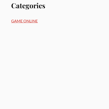
Categories
GAME ONLINE