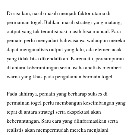
Di sisi lain, nasib masih menjadi faktor utama di
permainan togel. Bahkan masih strategi yang matang,
output yang tak terantisipasi masih bisa muncul. Para
pemain perlu menyadari bahwasanya walaupun mereka
dapat menganalisis output yang lalu, ada elemen acak
yang tidak bisa dikendalikan. Karena itu, percampuran
di antara keberuntungan serta usaha analisis memberi
warna yang khas pada pengalaman bermain togel.
Pada akhirnya, pemain yang berharap sukses di
permainan togel perlu membangun keseimbangan yang
tepat di antara strategi serta ekspektasi akan
keberuntungan. Satu cara yang diinformasikan serta
realistis akan mempermudah mereka menjalani