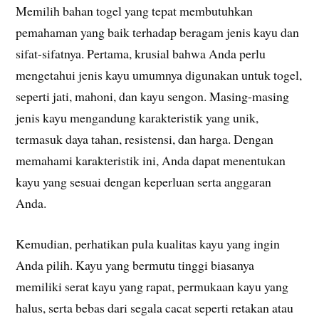
Memilih bahan togel yang tepat membutuhkan
pemahaman yang baik terhadap beragam jenis kayu dan
sifat-sifatnya. Pertama, krusial bahwa Anda perlu
mengetahui jenis kayu umumnya digunakan untuk togel,
seperti jati, mahoni, dan kayu sengon. Masing-masing
jenis kayu mengandung karakteristik yang unik,
termasuk daya tahan, resistensi, dan harga. Dengan
memahami karakteristik ini, Anda dapat menentukan
kayu yang sesuai dengan keperluan serta anggaran
Anda.
Kemudian, perhatikan pula kualitas kayu yang ingin
Anda pilih. Kayu yang bermutu tinggi biasanya
memiliki serat kayu yang rapat, permukaan kayu yang
halus, serta bebas dari segala cacat seperti retakan atau