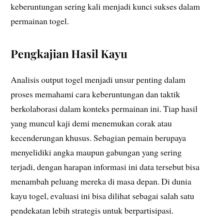
keberuntungan sering kali menjadi kunci sukses dalam
permainan togel.
Pengkajian Hasil Kayu
Analisis output togel menjadi unsur penting dalam
proses memahami cara keberuntungan dan taktik
berkolaborasi dalam konteks permainan ini. Tiap hasil
yang muncul kaji demi menemukan corak atau
kecenderungan khusus. Sebagian pemain berupaya
menyelidiki angka maupun gabungan yang sering
terjadi, dengan harapan informasi ini data tersebut bisa
menambah peluang mereka di masa depan. Di dunia
kayu togel, evaluasi ini bisa dilihat sebagai salah satu
pendekatan lebih strategis untuk berpartisipasi.