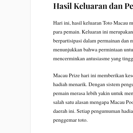
Hasil Keluaran dan 
Hari ini, hasil keluaran Toto Macau 
para pemain. Keluaran ini merupakan
berpartisipasi dalam permainan dan
menunjukkan bahwa permintaan untuk 
mencerminkan antusiasme yang tinggi
Macau Prize hari ini memberikan kes
hadiah menarik. Dengan sistem pengu
pemain merasa lebih yakin untuk meng
salah satu alasan mengapa Macau Poo
daerah ini. Setiap pengumuman hadia
penggemar toto.