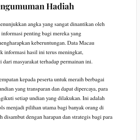
Pengumuman Hadiah
menunjukkan angka yang sangat dinantikan oleh
 informasi penting bagi mereka yang
 mengharapkan keberuntungan. Data Macau
informasi hasil ini terus meningkat,
 dari masyarakat terhadap permainan ini.
empatan kepada peserta untuk meraih berbagai
ndian yang transparan dan dapat dipercaya, para
ikuti setiap undian yang dilakukan. Ini adalah
ls menjadi pilihan utama bagi banyak orang di
h disambut dengan harapan dan strategis bagi para