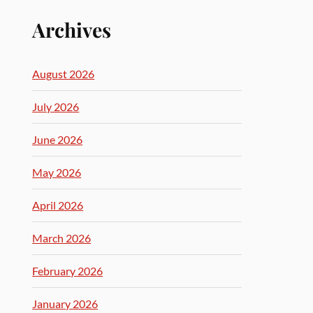
Archives
August 2026
July 2026
June 2026
May 2026
April 2026
March 2026
February 2026
January 2026