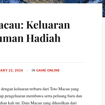
Macau: Keluaran
uman Hadiah
ARY 22, 2026
IN
GAME ONLINE
au dengan keluaran terbaru dari Toto Macau yang
iap pengeluaran membawa serta peluang baru dan
dian kali ini. Data Macau yang dihasilkan dari