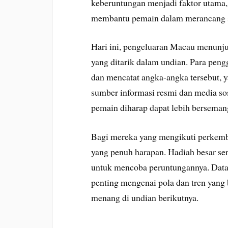
keberuntungan menjadi faktor utama, 
membantu pemain dalam merancang st
Hari ini, pengeluaran Macau menunj
yang ditarik dalam undian. Para pen
dan mencatat angka-angka tersebut, y
sumber informasi resmi dan media sos
pemain diharap dapat lebih bersema
Bagi mereka yang mengikuti perkemba
yang penuh harapan. Hadiah besar se
untuk mencoba peruntungannya. Data
penting mengenai pola dan tren yang 
menang di undian berikutnya.