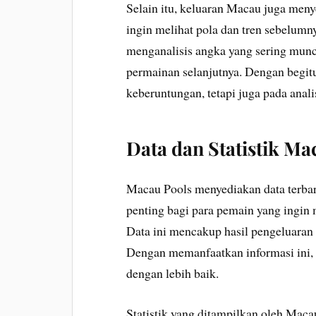
Selain itu, keluaran Macau juga men
ingin melihat pola dan tren sebelu
menganalisis angka yang sering munc
permainan selanjutnya. Dengan begit
keberuntungan, tetapi juga pada anali
Data dan Statistik Ma
Macau Pools menyediakan data terba
penting bagi para pemain yang ingin
Data ini mencakup hasil pengeluaran te
Dengan memanfaatkan informasi ini, 
dengan lebih baik.
Statistik yang ditampilkan oleh Ma