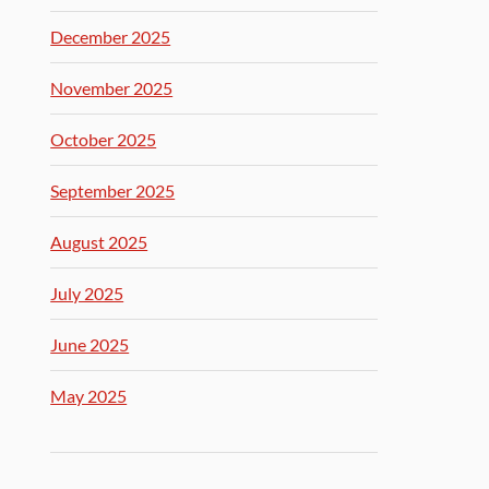
December 2025
November 2025
October 2025
September 2025
August 2025
July 2025
June 2025
May 2025