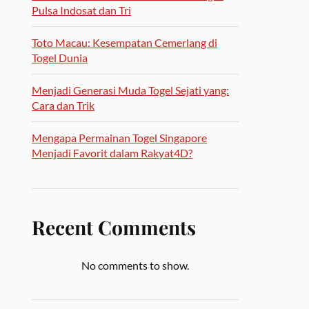
Pulsa Indosat dan Tri
Toto Macau: Kesempatan Cemerlang di
Togel Dunia
Menjadi Generasi Muda Togel Sejati yang:
Cara dan Trik
Mengapa Permainan Togel Singapore
Menjadi Favorit dalam Rakyat4D?
Recent Comments
No comments to show.