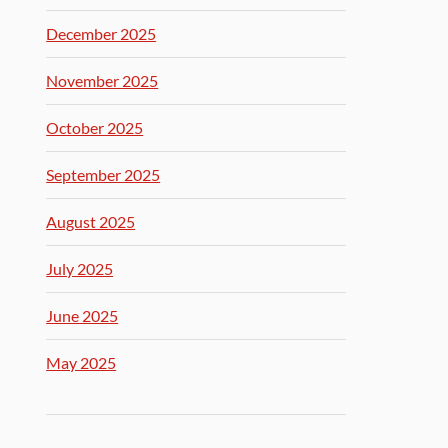
December 2025
November 2025
October 2025
September 2025
August 2025
July 2025
June 2025
May 2025