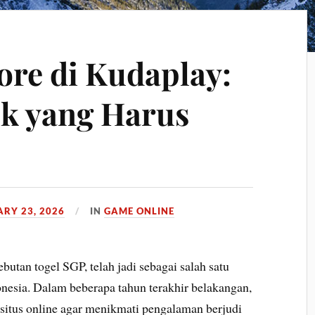
ore di Kudaplay:
ik yang Harus
RY 23, 2026
IN
GAME ONLINE
ebutan togel SGP, telah jadi sebagai salah satu
onesia. Dalam beberapa tahun terakhir belakangan,
 situs online agar menikmati pengalaman berjudi