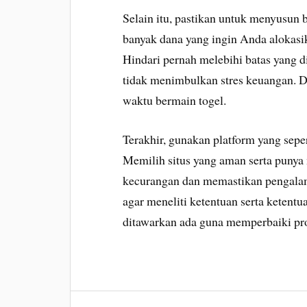
Selain itu, pastikan untuk menyusun 
banyak dana yang ingin Anda alokasik
Hindari pernah melebihi batas yang d
tidak menimbulkan stres keuangan. 
waktu bermain togel.
Terakhir, gunakan platform yang sepe
Memilih situs yang aman serta punya 
kecurangan dan memastikan pengalam
agar meneliti ketentuan serta keten
ditawarkan ada guna memperbaiki pro