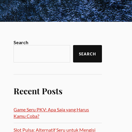
Search
SEARCH
Recent Posts
Game Seru PKV: Apa Saja yang Harus
Kamu Coba?
Slot Pulsa: Alternatif Seru untuk Mengisi