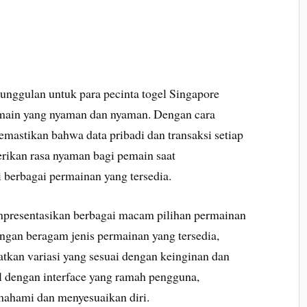
 unggulan untuk para pecinta togel Singapore
main yang nyaman dan nyaman. Dengan cara
astikan bahwa data pribadi dan transaksi setiap
rikan rasa nyaman bagi pemain saat
berbagai permainan yang tersedia.
presentasikan berbagai macam pilihan permainan
gan beragam jenis permainan yang tersedia,
kan variasi yang sesuai dengan keinginan dan
l dengan interface yang ramah pengguna,
hami dan menyesuaikan diri.