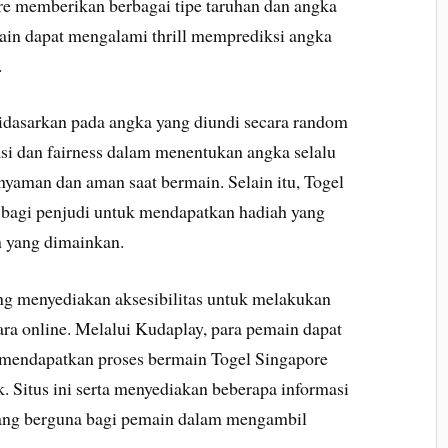
re memberikan berbagai tipe taruhan dan angka
main dapat mengalami thrill memprediksi angka
.
idasarkan pada angka yang diundi secara random
si dan fairness dalam menentukan angka selalu
nyaman dan aman saat bermain. Selain itu, Togel
bagi penjudi untuk mendapatkan hadiah yang
n yang dimainkan.
ng menyediakan aksesibilitas untuk melakukan
ra online. Melalui Kudaplay, para pemain dapat
mendapatkan proses bermain Togel Singapore
k. Situs ini serta menyediakan beberapa informasi
 yang berguna bagi pemain dalam mengambil