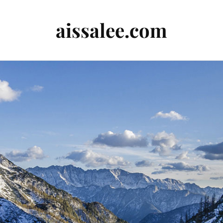
aissalee.com