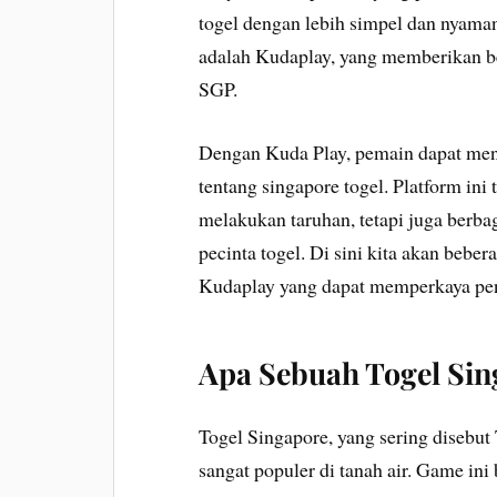
togel dengan lebih simpel dan nyaman
adalah Kudaplay, yang memberikan be
SGP.
Dengan Kuda Play, pemain dapat meng
tentang singapore togel. Platform in
melakukan taruhan, tetapi juga berba
pecinta togel. Di sini kita akan bebe
Kudaplay yang dapat memperkaya pen
Apa Sebuah Togel Si
Togel Singapore, yang sering disebut 
sangat populer di tanah air. Game ini