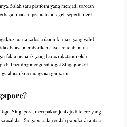
nya. Salah satu platform yang menjadi sorotan
rbagai macam permainan togel, seperti togel
akses berita terbaru dan informasi yang valid
i tidak hanya memberikan akses mudah untuk
gai fakta menarik yang harus diketahui oleh
rapa hal penting mengenai togel Singapore di
getahuan kita mengenai game ini.
ngapore?
Togel Singapore, merupakan jenis judi lotere yang
 berasal dari Singapura dan sudah populer di antara