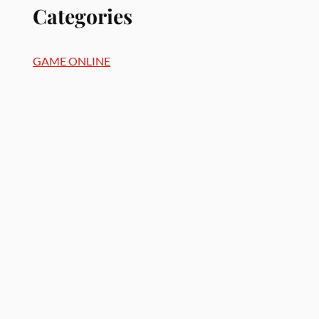
Categories
GAME ONLINE