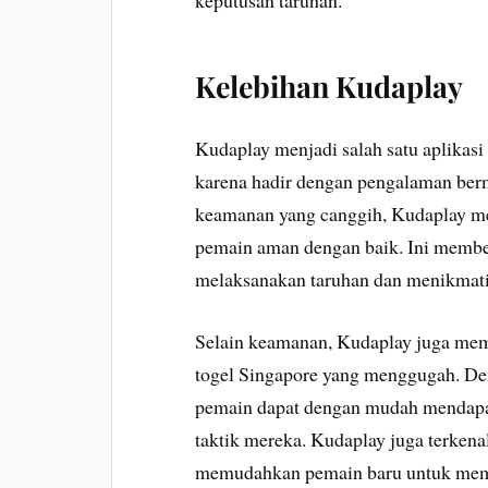
keputusan taruhan.
Kelebihan Kudaplay
Kudaplay menjadi salah satu aplikasi
karena hadir dengan pengalaman ber
keamanan yang canggih, Kudaplay mem
pemain aman dengan baik. Ini membe
melaksanakan taruhan dan menikmati 
Selain keamanan, Kudaplay juga mem
togel Singapore yang menggugah. Den
pemain dapat dengan mudah mendapat
taktik mereka. Kudaplay juga terkena
memudahkan pemain baru untuk mema