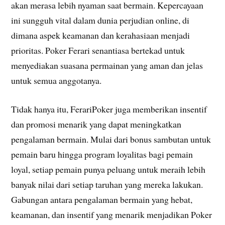
akan merasa lebih nyaman saat bermain. Kepercayaan
ini sungguh vital dalam dunia perjudian online, di
dimana aspek keamanan dan kerahasiaan menjadi
prioritas. Poker Ferari senantiasa bertekad untuk
menyediakan suasana permainan yang aman dan jelas
untuk semua anggotanya.
Tidak hanya itu, FerariPoker juga memberikan insentif
dan promosi menarik yang dapat meningkatkan
pengalaman bermain. Mulai dari bonus sambutan untuk
pemain baru hingga program loyalitas bagi pemain
loyal, setiap pemain punya peluang untuk meraih lebih
banyak nilai dari setiap taruhan yang mereka lakukan.
Gabungan antara pengalaman bermain yang hebat,
keamanan, dan insentif yang menarik menjadikan Poker