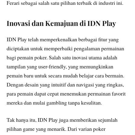
Ferari sebagai salah satu pilihan terbaik di industri ini.
Inovasi dan Kemajuan di IDN Play
IDN Play telah memperkenalkan berbagai fitur yang
diciptakan untuk memperbaiki pengalaman permainan
bagi pemain poker. Salah satu inovasi utama adalah
tampilan yang user-friendly, yang memungkinkan
pemain baru untuk secara mudah belajar cara bermain.
Dengan desain yang intuitif dan navigasi yang ringkas,
para pemain dapat cepat menemukan permainan favorit
mereka dan mulai gambling tanpa kesulitan.
Tak hanya itu, IDN Play juga memberikan sejumlah
pilihan game yang menarik. Dari varian poker