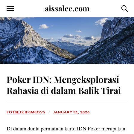
aissalee.com
Poker IDN: Mengeksplorasi
Rahasia di dalam Balik Tirai
FOT8EJXJF0M8OV5
JANUARY 31, 2026
Di dalam dunia permainan kartu IDN Poker merupakan