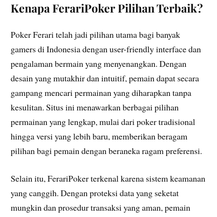
Kenapa FerariPoker Pilihan Terbaik?
Poker Ferari telah jadi pilihan utama bagi banyak
gamers di Indonesia dengan user-friendly interface dan
pengalaman bermain yang menyenangkan. Dengan
desain yang mutakhir dan intuitif, pemain dapat secara
gampang mencari permainan yang diharapkan tanpa
kesulitan. Situs ini menawarkan berbagai pilihan
permainan yang lengkap, mulai dari poker tradisional
hingga versi yang lebih baru, memberikan beragam
pilihan bagi pemain dengan beraneka ragam preferensi.
Selain itu, FerariPoker terkenal karena sistem keamanan
yang canggih. Dengan proteksi data yang seketat
mungkin dan prosedur transaksi yang aman, pemain