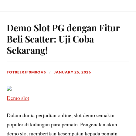
Demo Slot PG dengan Fitur
Beli Scatter: Uji Coba
Sekarang!
FOT8EJXJF0M8OV5
JANUARY 25, 2026
Demo slot
Dalam dunia perjudian online, slot demo semakin
populer di kalangan para pemain. Pengenalan akun
demo slot memberikan kesempatan kepada pemain