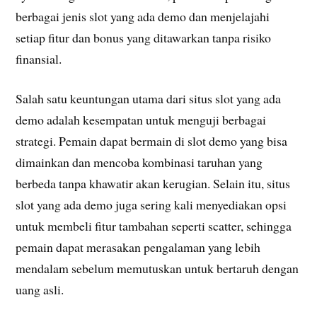
berbagai jenis slot yang ada demo dan menjelajahi
setiap fitur dan bonus yang ditawarkan tanpa risiko
finansial.
Salah satu keuntungan utama dari situs slot yang ada
demo adalah kesempatan untuk menguji berbagai
strategi. Pemain dapat bermain di slot demo yang bisa
dimainkan dan mencoba kombinasi taruhan yang
berbeda tanpa khawatir akan kerugian. Selain itu, situs
slot yang ada demo juga sering kali menyediakan opsi
untuk membeli fitur tambahan seperti scatter, sehingga
pemain dapat merasakan pengalaman yang lebih
mendalam sebelum memutuskan untuk bertaruh dengan
uang asli.