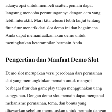
adanya opsi untuk membeli scatter, pemain dapat
langsung mencoba peruntungannya dengan cara yang
lebih interaktif. Mari kita telusuri lebih lanjut tentang
fitur-fitur menarik dari slot demo ini dan bagaimana
Anda dapat memanfaatkan akun demo untuk
meningkatkan keterampilan bermain Anda.
Pengertian dan Manfaat Demo Slot
Demo slot merupakan versi percobaan dari permainan
slot yang memungkinkan pemain untuk menguji
berbagai fitur dan gameplay tanpa menggunakan uang
sungguhan. Dengan demo slot, pemain dapat mengenal
mekanisme permainan, tema, dan bonus yang
ditawarkan sebelum memutuskan untuk bermain dengan