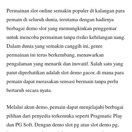
Permainan slot online semakin populer di kalangan para
pemain di seluruh dunia, terutama dengan hadirnya
berbagai demo slot yang memungkinkan penggemar
untuk mencoba permainan tanpa risiko kehilangan uang.
Dalam dunia yang semakin canggih ini, genre
permainan ini terus berkembang, menawarkan
pengalaman yang menarik dan inovatif. Salah satu yang
patut diperhatikan adalah slot demo gacor, di mana para
pemain dapat merasakan sensasi bermain tanpa perlu
bertaruh secara nyata.
Melalui akun demo, pemain dapat menjelajahi berbagai
pilihan dari penyedia terkemuka seperti Pragmatic Play
dan PG Soft. Dengan demo slot pg atau slot demo pg,