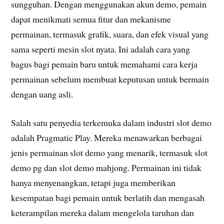
sungguhan. Dengan menggunakan akun demo, pemain
dapat menikmati semua fitur dan mekanisme
permainan, termasuk grafik, suara, dan efek visual yang
sama seperti mesin slot nyata. Ini adalah cara yang
bagus bagi pemain baru untuk memahami cara kerja
permainan sebelum membuat keputusan untuk bermain
dengan uang asli.
Salah satu penyedia terkemuka dalam industri slot demo
adalah Pragmatic Play. Mereka menawarkan berbagai
jenis permainan slot demo yang menarik, termasuk slot
demo pg dan slot demo mahjong. Permainan ini tidak
hanya menyenangkan, tetapi juga memberikan
kesempatan bagi pemain untuk berlatih dan mengasah
keterampilan mereka dalam mengelola taruhan dan