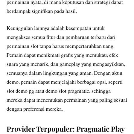
permainan nyata, di mana keputusan dan strategi dapat
berdampak signifikan pada hasil.
Keunggulan lainnya adalah kesempatan untuk
mengakses semua fitur dan pembaruan terbaru dari
permainan slot tanpa harus mempertaruhkan uang.
Pemain dapat menikmati grafis yang memukau, efek
suara yang menarik, dan gameplay yang mengasyikkan,
semuanya dalam lingkungan yang aman. Dengan akun
demo, pemain dapat menjelajahi berbagai opsi, seperti
slot demo pg atau demo slot pragmatic, sehingga
mereka dapat menemukan permainan yang paling sesuai
dengan preferensi mereka.
Provider Terpopuler: Pragmatic Play