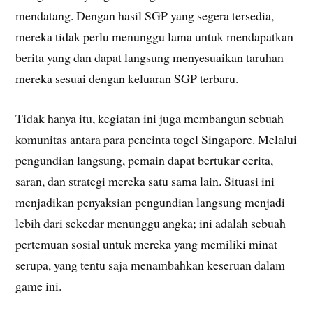
mendatang. Dengan hasil SGP yang segera tersedia,
mereka tidak perlu menunggu lama untuk mendapatkan
berita yang dan dapat langsung menyesuaikan taruhan
mereka sesuai dengan keluaran SGP terbaru.
Tidak hanya itu, kegiatan ini juga membangun sebuah
komunitas antara para pencinta togel Singapore. Melalui
pengundian langsung, pemain dapat bertukar cerita,
saran, dan strategi mereka satu sama lain. Situasi ini
menjadikan penyaksian pengundian langsung menjadi
lebih dari sekedar menunggu angka; ini adalah sebuah
pertemuan sosial untuk mereka yang memiliki minat
serupa, yang tentu saja menambahkan keseruan dalam
game ini.