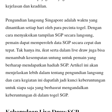
kejelasan dan keadilan.
Pengundian langsung Singapore adalah waktu yang
dinantikan setiap hari oleh para pecinta togel. Dengan
cara menyaksikan tampilan SGP secara langsung,
pemain dapat memperoleh data SGP secara cepat dan
tepat. Tak hanya itu, ikut serta dalam live draw juga bisa
menambah kesempatan untung untuk pemain yang
berharap mendapatkan hadiah SGP. Artikel ini akan
menjelaskan lebih dalam tentang pengundian langsung
dan cara kegiatan ini dapatlah jadi kunci keberuntungan
untuk siapa saja yang berhasrat mengandalkan
keberuntungan di dalam togel SGP.
Keberadaan Live Draw SGP