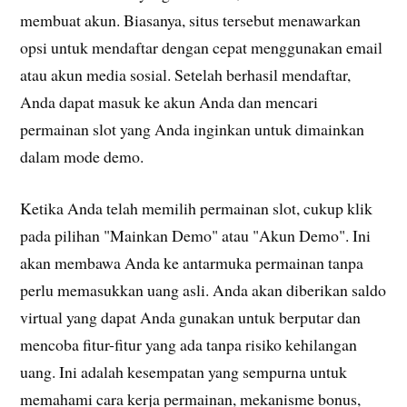
membuat akun. Biasanya, situs tersebut menawarkan
opsi untuk mendaftar dengan cepat menggunakan email
atau akun media sosial. Setelah berhasil mendaftar,
Anda dapat masuk ke akun Anda dan mencari
permainan slot yang Anda inginkan untuk dimainkan
dalam mode demo.
Ketika Anda telah memilih permainan slot, cukup klik
pada pilihan "Mainkan Demo" atau "Akun Demo". Ini
akan membawa Anda ke antarmuka permainan tanpa
perlu memasukkan uang asli. Anda akan diberikan saldo
virtual yang dapat Anda gunakan untuk berputar dan
mencoba fitur-fitur yang ada tanpa risiko kehilangan
uang. Ini adalah kesempatan yang sempurna untuk
memahami cara kerja permainan, mekanisme bonus,