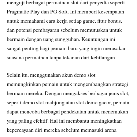
menguji berbagai permainan slot dari penyedia seperti
Pragmatic Play dan PG Soft. Ini memberi kesempatan
untuk memahami cara kerja setiap game, fitur bonus,
dan potensi pembayaran sebelum memutuskan untuk
bermain dengan uang sungguhan. Keuntungan ini
sangat penting bagi pemain baru yang ingin merasakan
suasana permainan tanpa tekanan dari kehilangan.
Selain itu, menggunakan akun demo slot
memungkinkan pemain untuk mengembangkan strategi
bermain mereka. Dengan mengakses berbagai jenis slot,
seperti demo slot mahjong atau slot demo gacor, pemain
dapat mencoba berbagai pendekatan untuk menemukan
yang paling efektif. Hal ini membantu meningkatkan
kepercayaan diri mereka sebelum memasuki arena