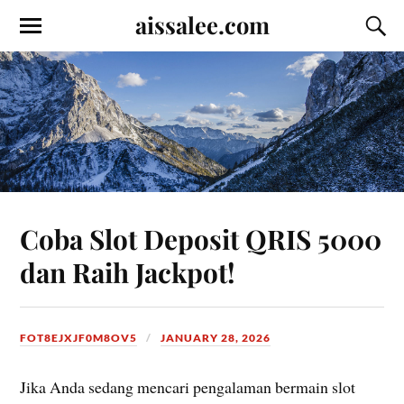
aissalee.com
Coba Slot Deposit QRIS 5000
dan Raih Jackpot!
FOT8EJXJF0M8OV5
JANUARY 28, 2026
Jika Anda sedang mencari pengalaman bermain slot