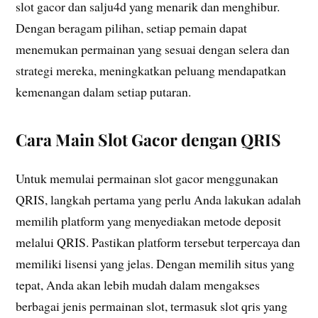
slot gacor dan salju4d yang menarik dan menghibur.
Dengan beragam pilihan, setiap pemain dapat
menemukan permainan yang sesuai dengan selera dan
strategi mereka, meningkatkan peluang mendapatkan
kemenangan dalam setiap putaran.
Cara Main Slot Gacor dengan QRIS
Untuk memulai permainan slot gacor menggunakan
QRIS, langkah pertama yang perlu Anda lakukan adalah
memilih platform yang menyediakan metode deposit
melalui QRIS. Pastikan platform tersebut terpercaya dan
memiliki lisensi yang jelas. Dengan memilih situs yang
tepat, Anda akan lebih mudah dalam mengakses
berbagai jenis permainan slot, termasuk slot qris yang