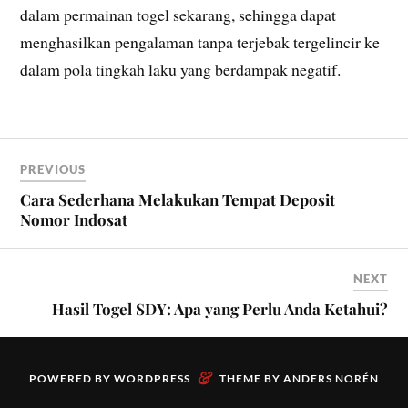
dalam permainan togel sekarang, sehingga dapat
menghasilkan pengalaman tanpa terjebak tergelincir ke
dalam pola tingkah laku yang berdampak negatif.
PREVIOUS
Cara Sederhana Melakukan Tempat Deposit
Nomor Indosat
NEXT
Hasil Togel SDY: Apa yang Perlu Anda Ketahui?
&
POWERED BY
WORDPRESS
THEME BY
ANDERS NORÉN