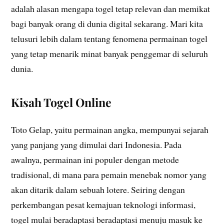
adalah alasan mengapa togel tetap relevan dan memikat
bagi banyak orang di dunia digital sekarang. Mari kita
telusuri lebih dalam tentang fenomena permainan togel
yang tetap menarik minat banyak penggemar di seluruh
dunia.
Kisah Togel Online
Toto Gelap, yaitu permainan angka, mempunyai sejarah
yang panjang yang dimulai dari Indonesia. Pada
awalnya, permainan ini populer dengan metode
tradisional, di mana para pemain menebak nomor yang
akan ditarik dalam sebuah lotere. Seiring dengan
perkembangan pesat kemajuan teknologi informasi,
togel mulai beradaptasi beradaptasi menuju masuk ke