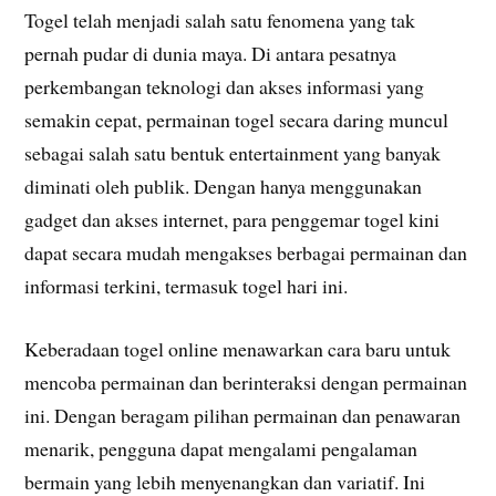
Togel telah menjadi salah satu fenomena yang tak
pernah pudar di dunia maya. Di antara pesatnya
perkembangan teknologi dan akses informasi yang
semakin cepat, permainan togel secara daring muncul
sebagai salah satu bentuk entertainment yang banyak
diminati oleh publik. Dengan hanya menggunakan
gadget dan akses internet, para penggemar togel kini
dapat secara mudah mengakses berbagai permainan dan
informasi terkini, termasuk togel hari ini.
Keberadaan togel online menawarkan cara baru untuk
mencoba permainan dan berinteraksi dengan permainan
ini. Dengan beragam pilihan permainan dan penawaran
menarik, pengguna dapat mengalami pengalaman
bermain yang lebih menyenangkan dan variatif. Ini