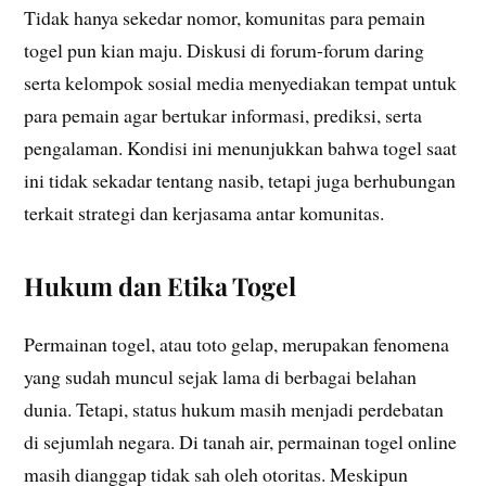
Tidak hanya sekedar nomor, komunitas para pemain
togel pun kian maju. Diskusi di forum-forum daring
serta kelompok sosial media menyediakan tempat untuk
para pemain agar bertukar informasi, prediksi, serta
pengalaman. Kondisi ini menunjukkan bahwa togel saat
ini tidak sekadar tentang nasib, tetapi juga berhubungan
terkait strategi dan kerjasama antar komunitas.
Hukum dan Etika Togel
Permainan togel, atau toto gelap, merupakan fenomena
yang sudah muncul sejak lama di berbagai belahan
dunia. Tetapi, status hukum masih menjadi perdebatan
di sejumlah negara. Di tanah air, permainan togel online
masih dianggap tidak sah oleh otoritas. Meskipun