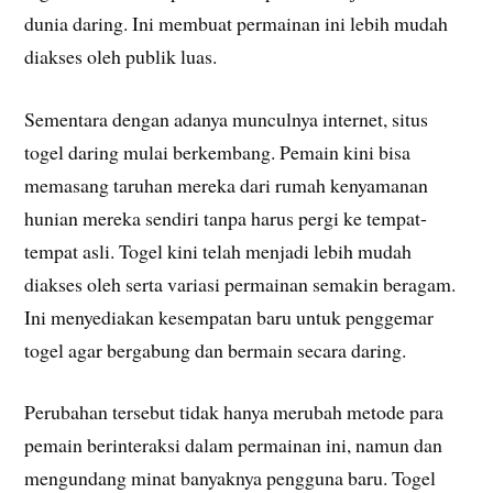
dunia daring. Ini membuat permainan ini lebih mudah
diakses oleh publik luas.
Sementara dengan adanya munculnya internet, situs
togel daring mulai berkembang. Pemain kini bisa
memasang taruhan mereka dari rumah kenyamanan
hunian mereka sendiri tanpa harus pergi ke tempat-
tempat asli. Togel kini telah menjadi lebih mudah
diakses oleh serta variasi permainan semakin beragam.
Ini menyediakan kesempatan baru untuk penggemar
togel agar bergabung dan bermain secara daring.
Perubahan tersebut tidak hanya merubah metode para
pemain berinteraksi dalam permainan ini, namun dan
mengundang minat banyaknya pengguna baru. Togel