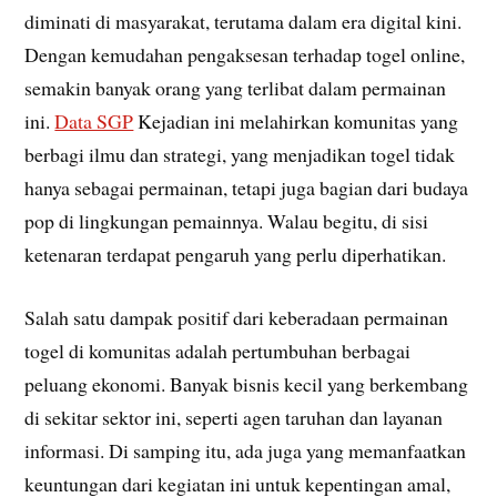
diminati di masyarakat, terutama dalam era digital kini.
Dengan kemudahan pengaksesan terhadap togel online,
semakin banyak orang yang terlibat dalam permainan
ini.
Data SGP
Kejadian ini melahirkan komunitas yang
berbagi ilmu dan strategi, yang menjadikan togel tidak
hanya sebagai permainan, tetapi juga bagian dari budaya
pop di lingkungan pemainnya. Walau begitu, di sisi
ketenaran terdapat pengaruh yang perlu diperhatikan.
Salah satu dampak positif dari keberadaan permainan
togel di komunitas adalah pertumbuhan berbagai
peluang ekonomi. Banyak bisnis kecil yang berkembang
di sekitar sektor ini, seperti agen taruhan dan layanan
informasi. Di samping itu, ada juga yang memanfaatkan
keuntungan dari kegiatan ini untuk kepentingan amal,