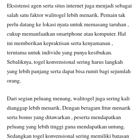
Eksistensi agen serta situs internet juga menjadi sebagai
salah satu faktor walitogel lebih menarik. Pemain tak
perlu datang ke lokasi nyata untuk memasang taruhan ,
cukup memanfaatkan smartphone atau komputer. Hal
ini memberikan kepraktisan serta kenyamanan ,
terutama untuk individu yang punya kesibukan.
Sebaliknya, togel konvensional sering harus langkah
yang lebih panjang serta dapat bisa rumit bagi sejumlah
orang.
Dari segian peluang menang, walitogel juga sering kali
dianggap lebih menarik. Dengan beragam fitur menarik
serta bonus yang ditawarkan , peserta mendapatkan
peluang yang lebih tinggi guna mendapatkan untung.
Sedangkan togel konvensional sering memiliki batasan