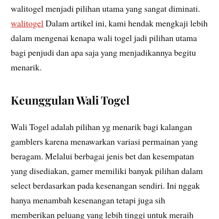
walitogel menjadi pilihan utama yang sangat diminati.
walitogel
Dalam artikel ini, kami hendak mengkaji lebih
dalam mengenai kenapa wali togel jadi pilihan utama
bagi penjudi dan apa saja yang menjadikannya begitu
menarik.
Keunggulan Wali Togel
Wali Togel adalah pilihan yg menarik bagi kalangan
gamblers karena menawarkan variasi permainan yang
beragam. Melalui berbagai jenis bet dan kesempatan
yang disediakan, gamer memiliki banyak pilihan dalam
select berdasarkan pada kesenangan sendiri. Ini nggak
hanya menambah kesenangan tetapi juga sih
memberikan peluang yang lebih tinggi untuk meraih