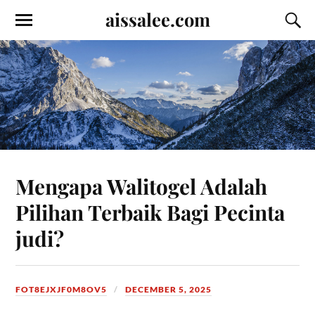
aissalee.com
Mengapa Walitogel Adalah
Pilihan Terbaik Bagi Pecinta
judi?
FOT8EJXJF0M8OV5
DECEMBER 5, 2025