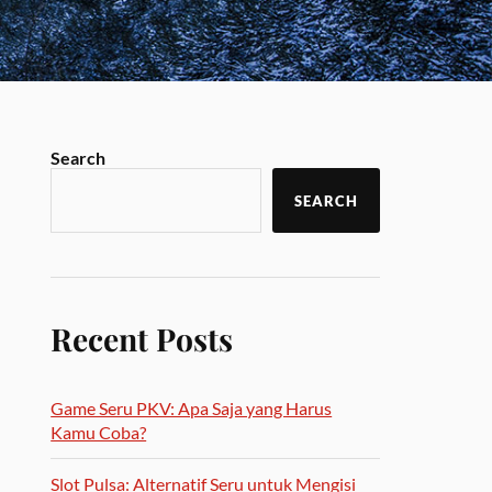
Search
SEARCH
Recent Posts
Game Seru PKV: Apa Saja yang Harus
Kamu Coba?
Slot Pulsa: Alternatif Seru untuk Mengisi