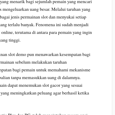
i yang menarik bagi sejumlah pemain yang mencari
s mengeluarkan uang besar. Melalui taruhan yang
bagai jenis permainan slot dan menyukai setiap
ang terlalu banyak. Fenomena ini sudah menjadi
 online, terutama di antara para pemain yang ingin
yang tinggi.
ainan slot demo pun menawarkan kesempatan bagi
rmainan sebelum melakukan taruhan
empatan bagi pemain untuk memahami mekanisme
mbalian tanpa memasukkan uang di dalamnya.
ain dapat menemukan slot gacor yang sesuai
, yang meningkatkan peluang agar berhasil ketika