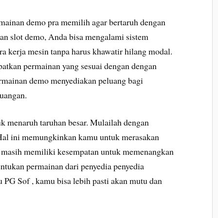
rmainan demo pra memilih agar bertaruh dengan
n slot demo, Anda bisa mengalami sistem
ra kerja mesin tanpa harus khawatir hilang modal.
patkan permainan yang sesuai dengan dengan
ermainan demo menyediakan peluang bagi
uangan.
tuk menaruh taruhan besar. Mulailah dengan
. Hal ini memungkinkan kamu untuk merasakan
il masih memiliki kesempatan untuk memenangkan
entukan permainan dari penyedia penyedia
u PG Sof , kamu bisa lebih pasti akan mutu dan