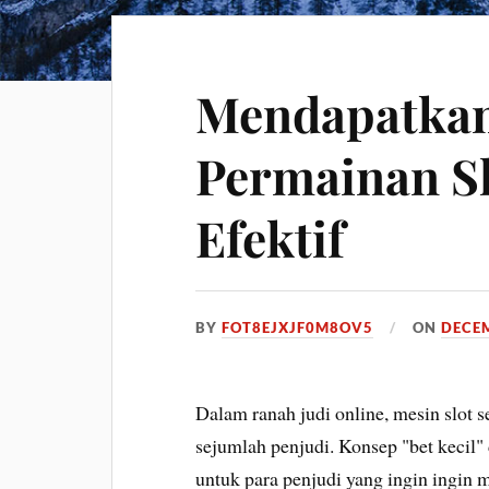
Mendapatkan
Permainan Sl
Efektif
BY
FOT8EJXJF0M8OV5
ON
DECEM
Dalam ranah judi online, mesin slot 
sejumlah penjudi. Konsep "bet kecil" 
untuk para penjudi yang ingin ingin