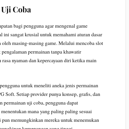
 Uji Coba
mpatan bagi pengguna agar mengenal game
 ini sangat krusial untuk memahami aturan dasar
an oleh masing-masing game. Melalui mencoba slot
t pengalaman permainan tanpa khawatir
rasa nyaman dan kepercayaan diri ketika main
pengguna untuk meneliti aneka jenis permainan
PG Soft. Setiap provider punya konsep, grafis, dan
n permainan uji coba, pengguna dapat
 menentukan mana yang paling paling sesuai
ini pun memungkinkan mereka untuk menemukan
emungkinan kemenangan yang tinggi.