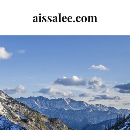
aissalee.com