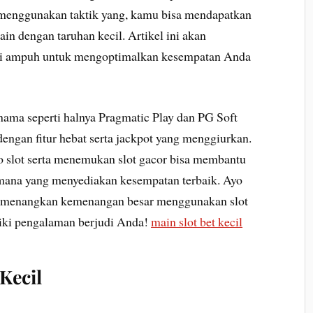
menggunakan taktik yang, kamu bisa mendapatkan
in dengan taruhan kecil. Artikel ini akan
gi ampuh untuk mengoptimalkan kesempatan Anda
rnama seperti halnya Pragmatic Play dan PG Soft
engan fitur hebat serta jackpot yang menggiurkan.
slot serta menemukan slot gacor bisa membantu
ana yang menyediakan kesempatan terbaik. Ayo
a memenangkan kemenangan besar menggunakan slot
aiki pengalaman berjudi Anda!
main slot bet kecil
Kecil