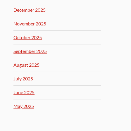
December 2025
November 2025
October 2025
September 2025
August 2025
July 2025
June 2025
May 2025