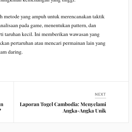
ah metode yang ampuh untuk merencanakan taktik
nalisaan pada game, menentukan pattern, dan
ti taruhan kecil. Ini memberikan wawasan yang
kkan pertaruhan atau mencari permainan lain yang
lam daring.
NEXT
an
Laporan Togel Cambodia: Menyelami
?
Angka-Angka Unik