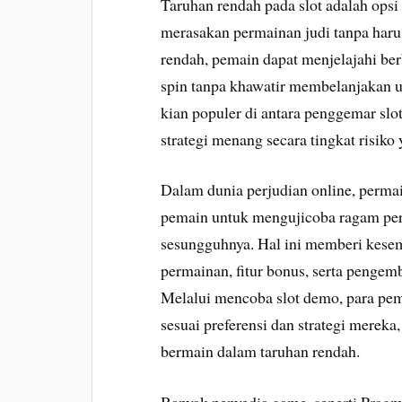
Taruhan rendah pada slot adalah ops
merasakan permainan judi tanpa haru
rendah, pemain dapat menjelajahi ber
spin tanpa khawatir membelanjakan u
kian populer di antara penggemar slot
strategi menang secara tingkat risiko 
Dalam dunia perjudian online, perm
pemain untuk mengujicoba ragam pe
sesungguhnya. Hal ini memberi kes
permainan, fitur bonus, serta penge
Melalui mencoba slot demo, para pem
sesuai preferensi dan strategi mereka
bermain dalam taruhan rendah.