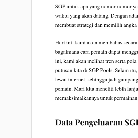
SGP untuk apa yang nomor-nomor yan
waktu yang akan datang. Dengan adan
membuat strategi dan memilih angka
Hari ini, kami akan membahas secara 
bagaimana cara pemain dapat menggun
ini, kami akan melihat tren serta p
putusan kita di SGP Pools. Selain itu
lewat internet, sehingga jadi gampa
pemain. Mari kita meneliti lebih la
memaksimalkannya untuk permainan t
Data Pengeluaran SG