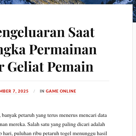
ngeluaran Saat
Angka Permainan
 Geliat Pemain
BER 7, 2025
IN
GAME ONLINE
, banyak petaruh yang terus menerus mencari data
an mereka. Salah satu yang paling dicari adalah
p hari, puluhan ribu petaruh togel menunggu hasil