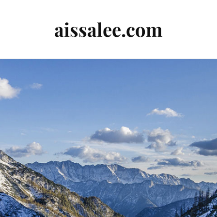
aissalee.com