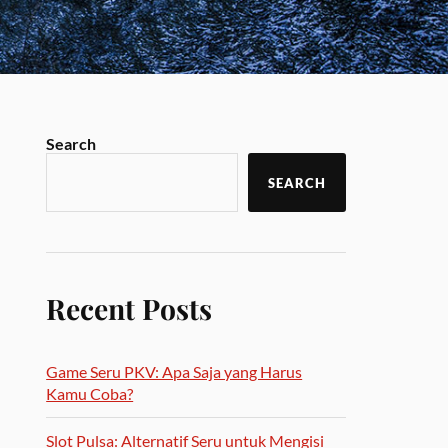
Search
SEARCH
Recent Posts
Game Seru PKV: Apa Saja yang Harus
Kamu Coba?
Slot Pulsa: Alternatif Seru untuk Mengisi