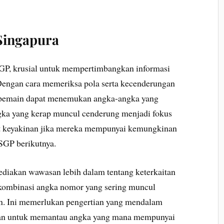
Singapura
SGP, krusial untuk mempertimbangkan informasi
Dengan cara memeriksa pola serta kecenderungan
ra pemain dapat menemukan angka-angka yang
ka yang kerap muncul cenderung menjadi fokus
at keyakinan jika mereka mempunyai kemungkinan
 SGP berikutnya.
ediakan wawasan lebih dalam tentang keterkaitan
a kombinasi angka nomor yang sering muncul
ien. Ini memerlukan pengertian yang mendalam
an untuk memantau angka yang mana mempunyai