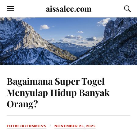
aissalee.com
Bagaimana Super Togel
Menyulap Hidup Banyak
Orang?
FOT8EJXJF0M8OV5
NOVEMBER 25, 2025