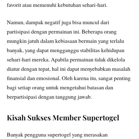
favorit atau memenuhi kebutuhan sehari-hari.
Namun, dampak negatif juga bisa muncul dari
partisipasi dengan permainan ini. Beberapa orang
mungkin jatuh dalam kebiasaan bermain yang terlalu
banyak, yang dapat mengganggu stabilitas kehidupan
sehari-hari mereka. Apabila permainan tidak dikelola
diatur dengan tepat, hal ini dapat menyebabkan masalah
finansial dan emosional. Oleh karena itu, sangat penting
bagi setiap orang untuk mengetahui batasan dan
berpartisipasi dengan tanggung jawab.
Kisah Sukses Member Supertogel
Banyak pengguna supertogel yang merasakan