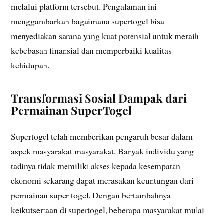
melalui platform tersebut. Pengalaman ini
menggambarkan bagaimana supertogel bisa
menyediakan sarana yang kuat potensial untuk meraih
kebebasan finansial dan memperbaiki kualitas
kehidupan.
Transformasi Sosial Dampak dari
Permainan SuperTogel
Supertogel telah memberikan pengaruh besar dalam
aspek masyarakat masyarakat. Banyak individu yang
tadinya tidak memiliki akses kepada kesempatan
ekonomi sekarang dapat merasakan keuntungan dari
permainan super togel. Dengan bertambahnya
keikutsertaan di supertogel, beberapa masyarakat mulai