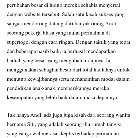
perubahan besar di hidup mereka sehabis menyertai
dengan website tersebut. Salah satu kisah sukses yang
sangat mendorong datang dari banyak orang Andi,
seorang pekerja biasa yang mulai permainan di
supertogel dengan cara ringan. Dengan taktik yang tepat
dan beberapa nasib baik, ia berhasil mendapatkan
hadiah yang besar yang mengubah hidupnya. Ia
menggunakan sebagian besar dari total hadiahnya untuk
menutup kewajibannya serta menanamkan modal dalam
pendidikan anak-anak memberikannya mereka
kesempatan yang lebih baik dalam masa depannya.
Tak hanya Andi, ada juga juga kisah dari seorang wanita
bernama Siti, yang adalah seorang ibu rumah tangga
yang yang awal merasa skeptis terhadap permainan